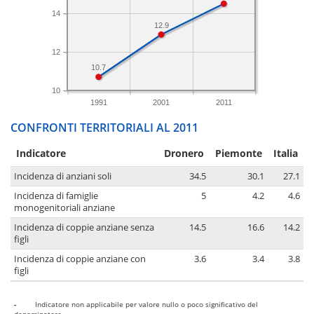
14
12.9
12
10.7
10
1991
2001
2011
CONFRONTI TERRITORIALI AL 2011
Indicatore
Dronero
Piemonte
Italia
Incidenza di anziani soli
34.5
30.1
27.1
Incidenza di famiglie
5
4.2
4.6
monogenitoriali anziane
Incidenza di coppie anziane senza
14.5
16.6
14.2
figli
Incidenza di coppie anziane con
3.6
3.4
3.8
figli
-
Indicatore non applicabile per valore nullo o poco significativo del