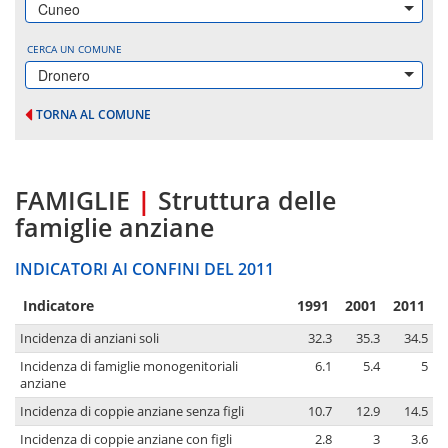
Cuneo
CERCA UN COMUNE
Dronero
TORNA AL COMUNE
FAMIGLIE
|
Struttura delle
famiglie anziane
INDICATORI AI CONFINI DEL 2011
Indicatore
1991
2001
2011
Incidenza di anziani soli
32.3
35.3
34.5
Incidenza di famiglie monogenitoriali
6.1
5.4
5
anziane
Incidenza di coppie anziane senza figli
10.7
12.9
14.5
Incidenza di coppie anziane con figli
2.8
3
3.6