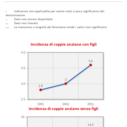
-
Indicatore non applicabile per valore nullo o poco significativo del
denominatore
..
Dato non ancora disponibile
...
Dato non rilevato
....
La mancanza o esiguità del fenomeno rende i valori non significativi
Incidenza di coppie anziane con figli
4.0
3.6
3.5
3
3.0
2.8
2.5
1991
2001
2011
Incidenza di coppie anziane senza figli
16
14.5