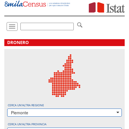
Vai
direttamente
a:
Contenuto
Ricerca
Toggle
navigation
.
DRONERO
CERCA UN'ALTRA REGIONE
Piemonte
CERCA UN'ALTRA PROVINCIA