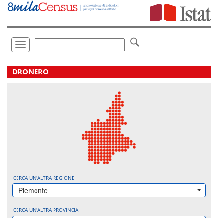
Vai
direttamente
a:
Contenuto
Ricerca
Toggle
navigation
.
DRONERO
CERCA UN'ALTRA REGIONE
Piemonte
CERCA UN'ALTRA PROVINCIA