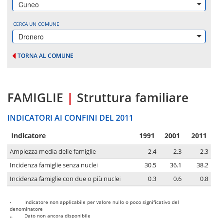
Cuneo
CERCA UN COMUNE
Dronero
TORNA AL COMUNE
FAMIGLIE
|
Struttura familiare
INDICATORI AI CONFINI DEL 2011
Indicatore
1991
2001
2011
Ampiezza media delle famiglie
2.4
2.3
2.3
Incidenza famiglie senza nuclei
30.5
36.1
38.2
Incidenza famiglie con due o più nuclei
0.3
0.6
0.8
-
Indicatore non applicabile per valore nullo o poco significativo del
denominatore
..
Dato non ancora disponibile