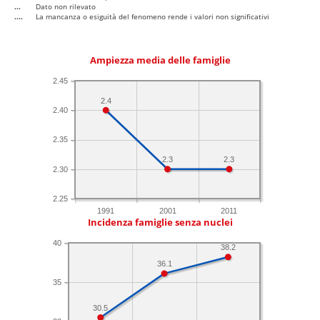
...
Dato non rilevato
....
La mancanza o esiguità del fenomeno rende i valori non significativi
Ampiezza media delle famiglie
2.45
2.4
2.40
2.35
2.3
2.3
2.30
2.25
1991
2001
2011
Incidenza famiglie senza nuclei
40
38.2
36.1
35
30.5