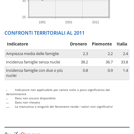
30
25
1991
2001
2011
CONFRONTI TERRITORIALI AL 2011
Indicatore
Dronero
Piemonte
Italia
Ampiezza media delle famiglie
2.3
2.2
2.4
Incidenza famiglie senza nuclei
38.2
36.7
33.8
Incidenza famiglie con due o più
0.8
0.9
1.4
nuclei
-
Indicatore non applicabile per valore nullo o poco significativo del
denominatore
..
Dato non ancora disponibile
...
Dato non rilevato
....
La mancanza o esiguità del fenomeno rende i valori non significativi