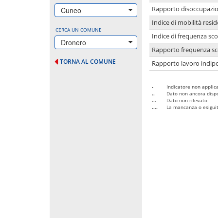
Rapporto disoccupazion
Cuneo
Indice di mobilità resid
CERCA UN COMUNE
Indice di frequenza sco
Dronero
Rapporto frequenza sco
TORNA AL COMUNE
Rapporto lavoro indipe
-
Indicatore non applica
..
Dato non ancora dispo
...
Dato non rilevato
....
La mancanza o esiguità