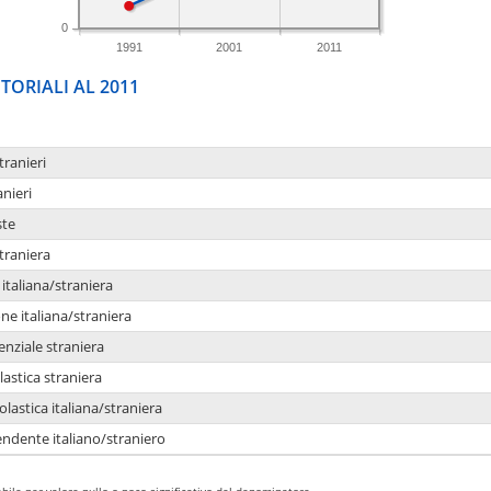
0
1991
2001
2011
TORIALI AL 2011
tranieri
anieri
ste
traniera
taliana/straniera
e italiana/straniera
enziale straniera
lastica straniera
lastica italiana/straniera
ndente italiano/straniero
bile per valore nullo o poco significativo del denominatore