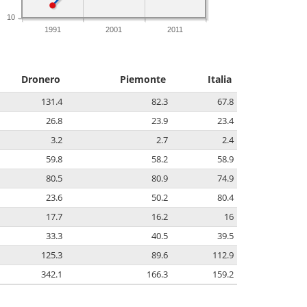
10
1991
2001
2011
Dronero
Piemonte
Italia
131.4
82.3
67.8
26.8
23.9
23.4
3.2
2.7
2.4
59.8
58.2
58.9
80.5
80.9
74.9
23.6
50.2
80.4
17.7
16.2
16
33.3
40.5
39.5
125.3
89.6
112.9
342.1
166.3
159.2