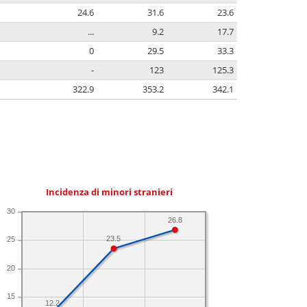
24.6
31.6
23.6
...
9.2
17.7
0
29.5
33.3
-
123
125.3
322.9
353.2
342.1
Incidenza di minori stranieri
30
26.8
23.5
25
20
15
12.2