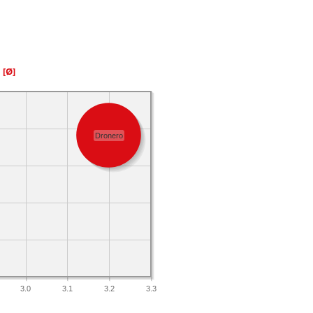
a
[Ø]
Dronero
3.0
3.1
3.2
3.3