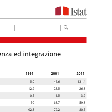
senza ed integrazione
1991
2001
2011
5.9
46.6
131.4
12.2
23.5
26.8
0.5
1.5
3.2
50
63.7
59.8
92.3
72.2
80.5