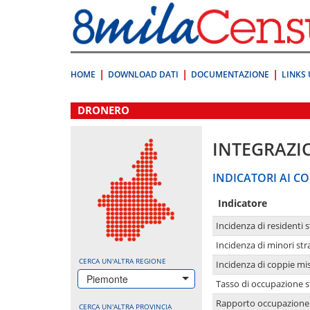
Vai
direttamente
a:
Contenuto
Ricerca
HOME
DOWNLOAD DATI
DOCUMENTAZIONE
LINKS 
.
DRONERO
INTEGRAZI
INDICATORI AI CO
Indicatore
Incidenza di residenti s
Incidenza di minori str
CERCA UN'ALTRA REGIONE
Incidenza di coppie mi
Piemonte
Tasso di occupazione s
Rapporto occupazione i
CERCA UN'ALTRA PROVINCIA