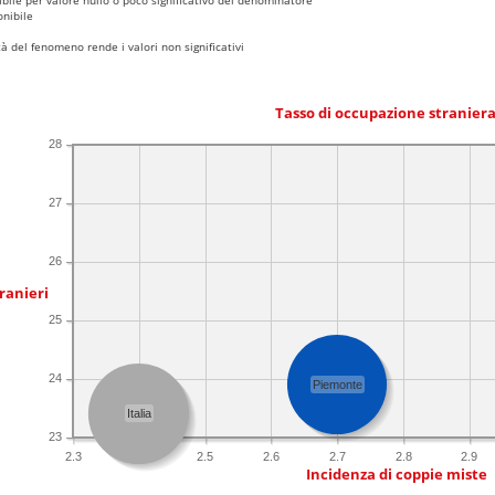
nibile
 del fenomeno rende i valori non significativi
Tasso di occupazione stranier
28
27
26
ranieri
25
24
Piemonte
Italia
23
2.3
2.4
2.5
2.6
2.7
2.8
2.9
Incidenza di coppie miste