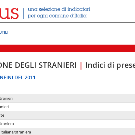
UTILI
ONE DEGLI STRANIERI
|
Indici di pre
NFINI DEL 2011
tranieri
anieri
ste
traniera
taliana/straniera