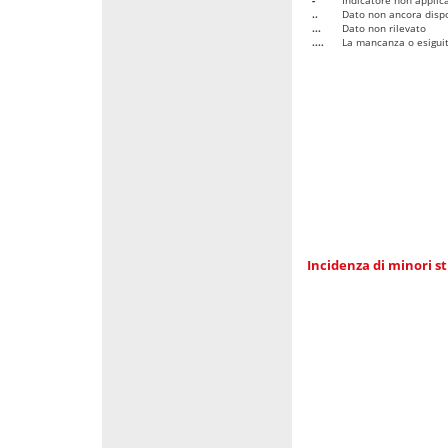
..
Dato non ancora dispo
...
Dato non rilevato
....
La mancanza o esiguità
Incidenza di minori st