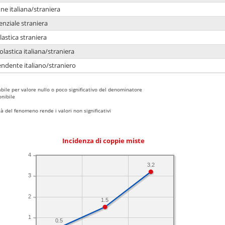
e italiana/straniera
enziale straniera
lastica straniera
lastica italiana/straniera
ndente italiano/straniero
bile per valore nullo o poco significativo del denominatore
nibile
 del fenomeno rende i valori non significativi
Incidenza di coppie miste
4
3.2
3
2
1.5
1
0.5