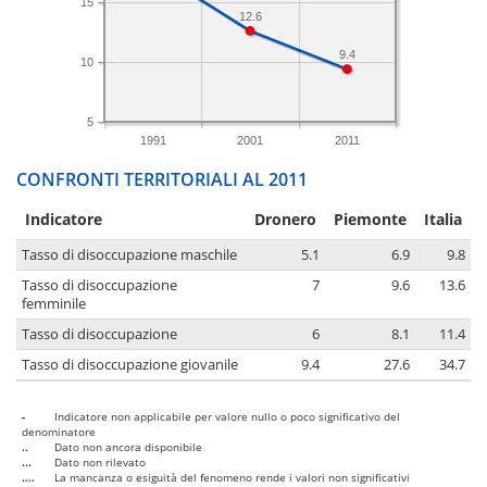
15
12.6
9.4
10
5
1991
2001
2011
CONFRONTI TERRITORIALI AL 2011
Indicatore
Dronero
Piemonte
Italia
Tasso di disoccupazione maschile
5.1
6.9
9.8
Tasso di disoccupazione
7
9.6
13.6
femminile
Tasso di disoccupazione
6
8.1
11.4
Tasso di disoccupazione giovanile
9.4
27.6
34.7
-
Indicatore non applicabile per valore nullo o poco significativo del
denominatore
..
Dato non ancora disponibile
...
Dato non rilevato
....
La mancanza o esiguità del fenomeno rende i valori non significativi