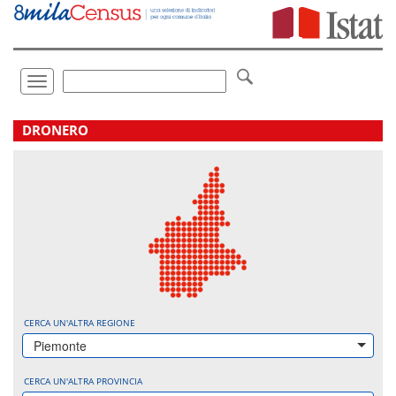
Vai
direttamente
a:
Contenuto
Ricerca
Toggle
navigation
.
DRONERO
CERCA UN'ALTRA REGIONE
Piemonte
CERCA UN'ALTRA PROVINCIA