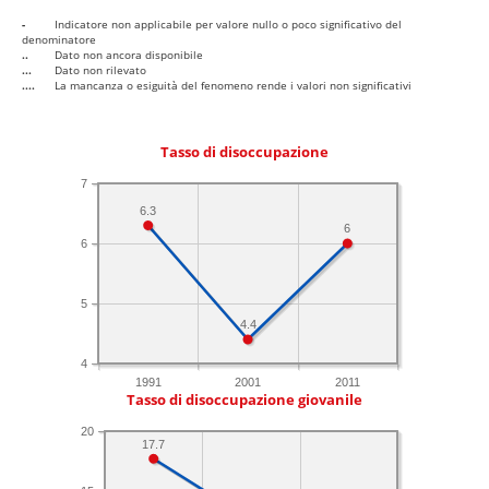
-
Indicatore non applicabile per valore nullo o poco significativo del
denominatore
..
Dato non ancora disponibile
...
Dato non rilevato
....
La mancanza o esiguità del fenomeno rende i valori non significativi
Tasso di disoccupazione
7
6.3
6
6
5
4.4
4
1991
2001
2011
Tasso di disoccupazione giovanile
20
17.7