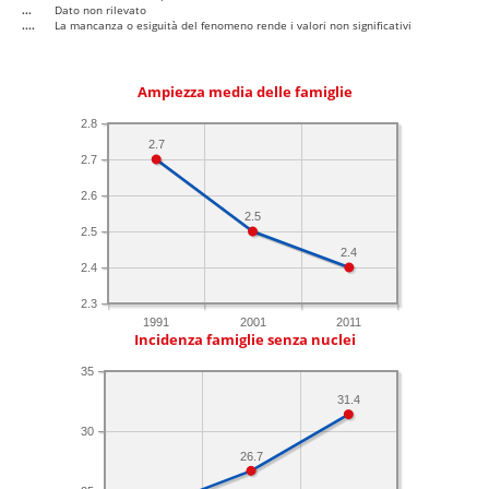
...
Dato non rilevato
....
La mancanza o esiguità del fenomeno rende i valori non significativi
Ampiezza media delle famiglie
2.8
2.7
2.7
2.6
2.5
2.5
2.4
2.4
2.3
1991
2001
2011
Incidenza famiglie senza nuclei
35
31.4
30
26.7