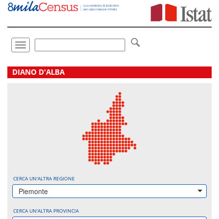
Vai
direttamente
a:
Contenuto
Ricerca
Toggle
navigation
.
DIANO D'ALBA
CERCA UN'ALTRA REGIONE
Piemonte
CERCA UN'ALTRA PROVINCIA