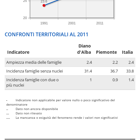
25
23.6
20
1991
2001
2011
CONFRONTI TERRITORIALI AL 2011
Diano
Indicatore
d'Alba
Piemonte
Italia
Ampiezza media delle famiglie
2.4
2.2
2.4
Incidenza famiglie senza nuclei
31.4
36.7
33.8
Incidenza famiglie con due o
1
0.9
1.4
più nuclei
-
Indicatore non applicabile per valore nullo o poco significativo del
denominatore
..
Dato non ancora disponibile
...
Dato non rilevato
....
La mancanza o esiguità del fenomeno rende i valori non significativi