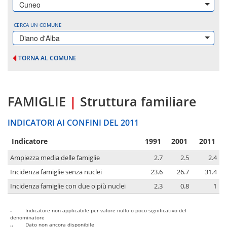
Cuneo
CERCA UN COMUNE
Diano d'Alba
TORNA AL COMUNE
FAMIGLIE
|
Struttura familiare
INDICATORI AI CONFINI DEL 2011
Indicatore
1991
2001
2011
Ampiezza media delle famiglie
2.7
2.5
2.4
Incidenza famiglie senza nuclei
23.6
26.7
31.4
Incidenza famiglie con due o più nuclei
2.3
0.8
1
-
Indicatore non applicabile per valore nullo o poco significativo del
denominatore
..
Dato non ancora disponibile