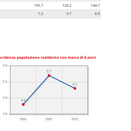
135.7
126.2
144.7
1.2
3.7
6.9
ncidenza popolazione residente con meno di 6 anni
6.0
5.7
5.5
5.3
5.0
4.8
4.5
1991
2001
2011