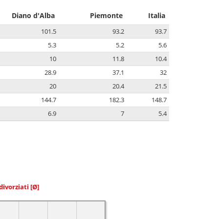
Diano d'Alba
Piemonte
Italia
101.5
93.2
93.7
5.3
5.2
5.6
10
11.8
10.4
28.9
37.1
32
20
20.4
21.5
144.7
182.3
148.7
6.9
7
5.4
divorziati
[Ø]