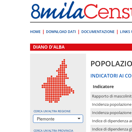
Vai
direttamente
a:
Contenuto
Ricerca
HOME
DOWNLOAD DATI
DOCUMENTAZIONE
LINKS 
.
DIANO D'ALBA
POPOLAZI
INDICATORI AI CO
Indicatore
Rapporto di mascolinit
Incidenza popolazione 
CERCA UN'ALTRA REGIONE
Incidenza popolazione 
Piemonte
Indice di dipendenza a
Indice di dipendenza g
CERCA UN'ALTRA PROVINCIA