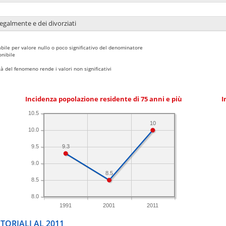
legalmente e dei divorziati
bile per valore nullo o poco significativo del denominatore
nibile
 del fenomeno rende i valori non significativi
Incidenza popolazione residente di 75 anni e più
I
10.5
10
10.0
9.3
9.5
9.0
8.5
8.5
8.0
1991
2001
2011
TORIALI AL 2011