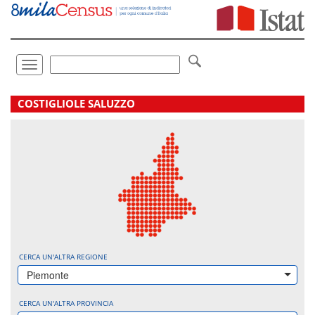
Vai
direttamente
a:
Contenuto
Ricerca
Toggle
navigation
.
COSTIGLIOLE SALUZZO
CERCA UN'ALTRA REGIONE
Piemonte
CERCA UN'ALTRA PROVINCIA