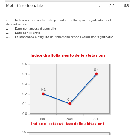
Mobilità residenziale
...
2.2
6.3
-
Indicatore non applicabile per valore nullo o poco significativo del
denominatore
..
Dato non ancora disponibile
...
Dato non rilevato
....
La mancanza o esiguità del fenomeno rende i valori non significativi
Indice di affollamento delle abitazioni
0.5
0.4
0.4
0.3
0.2
0.2
0.1
0.1
0.0
1991
2001
2011
Indice di sottoutilizzo delle abitazioni
35