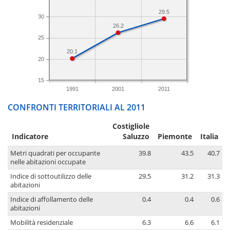
29.5
30
26.2
25
20.1
20
15
1991
2001
2011
CONFRONTI TERRITORIALI AL 2011
Costigliole
Indicatore
Saluzzo
Piemonte
Italia
Metri quadrati per occupante
39.8
43.5
40.7
nelle abitazioni occupate
Indice di sottoutilizzo delle
29.5
31.2
31.3
abitazioni
Indice di affollamento delle
0.4
0.4
0.6
abitazioni
Mobilità residenziale
6.3
6.6
6.1