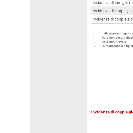
Incidenza di famiglie m
Incidenza di coppie giov
Incidenza di coppie giov
-
Indicatore non applica
..
Dato non ancora dispo
...
Dato non rilevato
....
La mancanza o esiguità
Incidenza di coppie gi