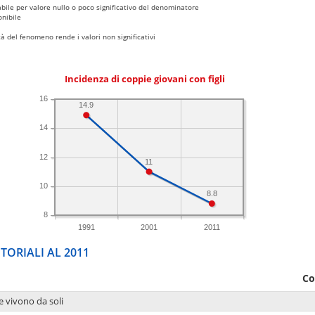
bile per valore nullo o poco significativo del denominatore
nibile
 del fenomeno rende i valori non significativi
Incidenza di coppie giovani con figli
16
14.9
14
12
11
10
8.8
8
1991
2001
2011
TORIALI AL 2011
Co
e vivono da soli