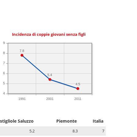
Incidenza di coppie giovani senza figli
9
7.8
8
7
6
5.4
5
4.5
4
1991
2001
2011
stigliole Saluzzo
Piemonte
Italia
5.2
8.3
7