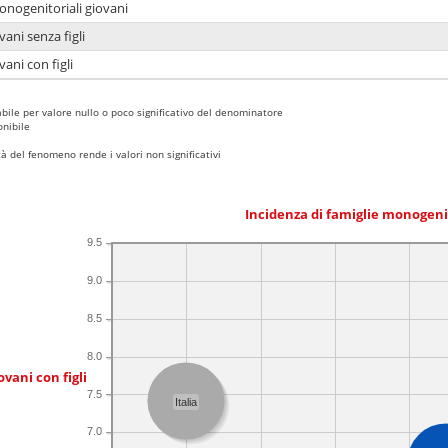
onogenitoriali giovani
ani senza figli
ani con figli
bile per valore nullo o poco significativo del denominatore
nibile
 del fenomeno rende i valori non significativi
Incidenza di famiglie monogeni
9.5
9.0
8.5
8.0
ovani con figli
7.5
Italia
7.0