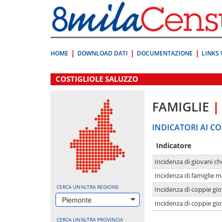
Vai
direttamente
a:
Contenuto
Ricerca
HOME
DOWNLOAD DATI
DOCUMENTAZIONE
LINKS 
.
COSTIGLIOLE SALUZZO
FAMIGLIE
|
INDICATORI AI CO
Indicatore
Incidenza di giovani ch
Incidenza di famiglie m
CERCA UN'ALTRA REGIONE
Incidenza di coppie giov
Piemonte
Incidenza di coppie giov
CERCA UN'ALTRA PROVINCIA