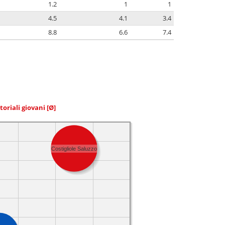
1.2
1
1
4.5
4.1
3.4
8.8
6.6
7.4
toriali giovani
[Ø]
Costigliole Saluzzo