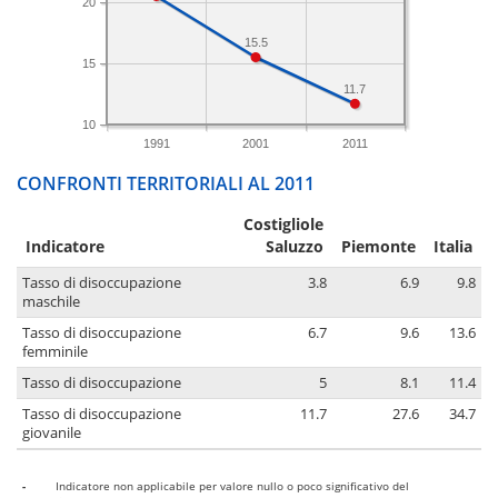
20
15.5
15
11.7
10
1991
2001
2011
CONFRONTI TERRITORIALI AL 2011
Costigliole
Indicatore
Saluzzo
Piemonte
Italia
Tasso di disoccupazione
3.8
6.9
9.8
maschile
Tasso di disoccupazione
6.7
9.6
13.6
femminile
Tasso di disoccupazione
5
8.1
11.4
Tasso di disoccupazione
11.7
27.6
34.7
giovanile
-
Indicatore non applicabile per valore nullo o poco significativo del