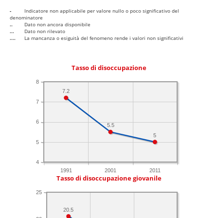
-
Indicatore non applicabile per valore nullo o poco significativo del
denominatore
..
Dato non ancora disponibile
...
Dato non rilevato
....
La mancanza o esiguità del fenomeno rende i valori non significativi
Tasso di disoccupazione
8
7.2
7
6
5.5
5
5
4
1991
2001
2011
Tasso di disoccupazione giovanile
25
20.5