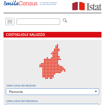
Vai
direttamente
a:
Contenuto
Ricerca
Toggle
navigation
.
COSTIGLIOLE SALUZZO
CERCA UN'ALTRA REGIONE
Piemonte
CERCA UN'ALTRA PROVINCIA