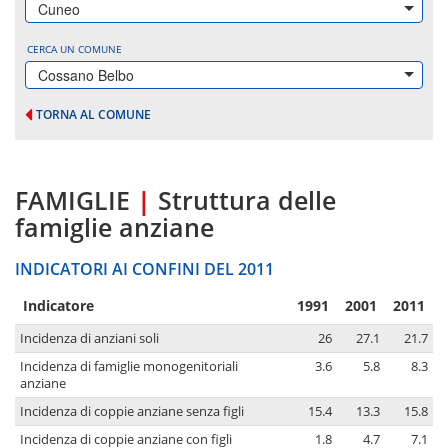
Cuneo
CERCA UN COMUNE
Cossano Belbo
TORNA AL COMUNE
FAMIGLIE
|
Struttura delle
famiglie anziane
INDICATORI AI CONFINI DEL 2011
Indicatore
1991
2001
2011
Incidenza di anziani soli
26
27.1
21.7
Incidenza di famiglie monogenitoriali
3.6
5.8
8.3
anziane
Incidenza di coppie anziane senza figli
15.4
13.3
15.8
Incidenza di coppie anziane con figli
1.8
4.7
7.1