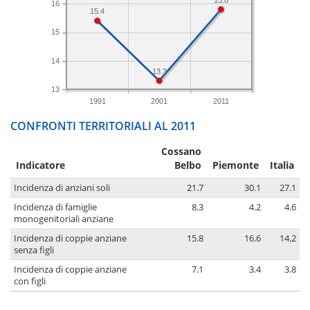
16
15.4
15
14
13.3
13
1991
2001
2011
CONFRONTI TERRITORIALI AL 2011
Cossano
Indicatore
Belbo
Piemonte
Italia
Incidenza di anziani soli
21.7
30.1
27.1
Incidenza di famiglie
8.3
4.2
4.6
monogenitoriali anziane
Incidenza di coppie anziane
15.8
16.6
14.2
senza figli
Incidenza di coppie anziane
7.1
3.4
3.8
con figli