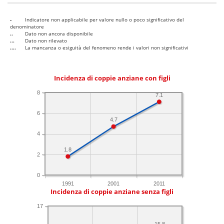
-
Indicatore non applicabile per valore nullo o poco significativo del
denominatore
..
Dato non ancora disponibile
...
Dato non rilevato
....
La mancanza o esiguità del fenomeno rende i valori non significativi
Incidenza di coppie anziane con figli
8
7.1
6
4.7
4
1.8
2
0
1991
2001
2011
Incidenza di coppie anziane senza figli
17
15.8