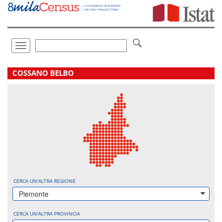
Vai
direttamente
a:
Contenuto
Ricerca
Toggle
navigation
.
COSSANO BELBO
CERCA UN'ALTRA REGIONE
Piemonte
CERCA UN'ALTRA PROVINCIA