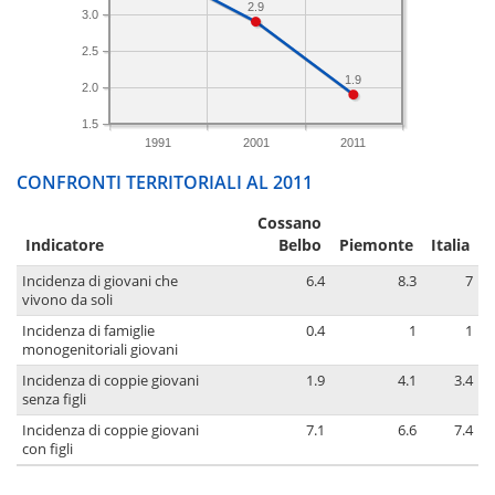
2.9
3.0
2.5
1.9
2.0
1.5
1991
2001
2011
CONFRONTI TERRITORIALI AL 2011
Cossano
Indicatore
Belbo
Piemonte
Italia
Incidenza di giovani che
6.4
8.3
7
vivono da soli
Incidenza di famiglie
0.4
1
1
monogenitoriali giovani
Incidenza di coppie giovani
1.9
4.1
3.4
senza figli
Incidenza di coppie giovani
7.1
6.6
7.4
con figli