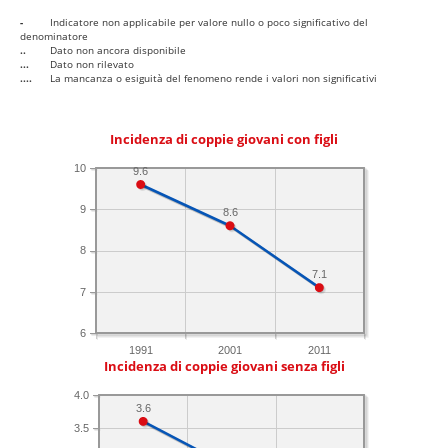
-
Indicatore non applicabile per valore nullo o poco significativo del
denominatore
..
Dato non ancora disponibile
...
Dato non rilevato
....
La mancanza o esiguità del fenomeno rende i valori non significativi
Incidenza di coppie giovani con figli
10
9.6
9
8.6
8
7.1
7
6
1991
2001
2011
Incidenza di coppie giovani senza figli
4.0
3.6
3.5