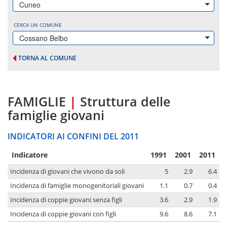
Cuneo
CERCA UN COMUNE
Cossano Belbo
TORNA AL COMUNE
FAMIGLIE
|
Struttura delle
famiglie giovani
INDICATORI AI CONFINI DEL 2011
Indicatore
1991
2001
2011
Incidenza di giovani che vivono da soli
5
2.9
6.4
Incidenza di famiglie monogenitoriali giovani
1.1
0.7
0.4
Incidenza di coppie giovani senza figli
3.6
2.9
1.9
Incidenza di coppie giovani con figli
9.6
8.6
7.1