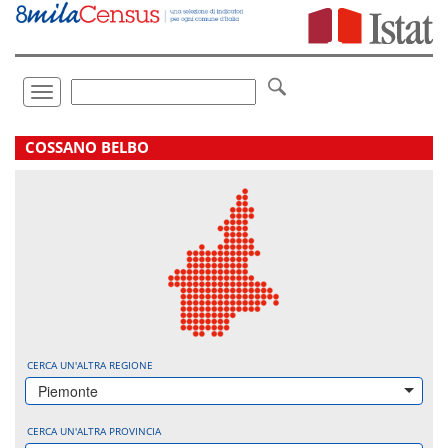
Vai
direttamente
a:
Contenuto
Ricerca
Toggle
navigation
.
COSSANO BELBO
CERCA UN'ALTRA REGIONE
Piemonte
CERCA UN'ALTRA PROVINCIA