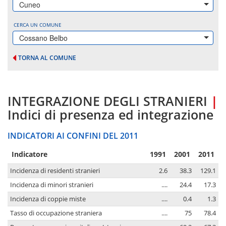
Cuneo
CERCA UN COMUNE
Cossano Belbo
TORNA AL COMUNE
INTEGRAZIONE DEGLI STRANIERI
|
Indici di presenza ed integrazione
INDICATORI AI CONFINI DEL 2011
Indicatore
1991
2001
2011
Incidenza di residenti stranieri
2.6
38.3
129.1
Incidenza di minori stranieri
....
24.4
17.3
Incidenza di coppie miste
....
0.4
1.3
Tasso di occupazione straniera
....
75
78.4