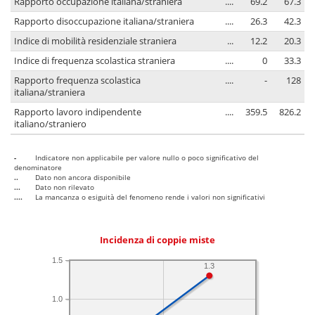
Rapporto occupazione italiana/straniera
....
69.2
67.3
Rapporto disoccupazione italiana/straniera
....
26.3
42.3
Indice di mobilità residenziale straniera
...
12.2
20.3
Indice di frequenza scolastica straniera
....
0
33.3
Rapporto frequenza scolastica
....
-
128
italiana/straniera
Rapporto lavoro indipendente
....
359.5
826.2
italiano/straniero
-
Indicatore non applicabile per valore nullo o poco significativo del
denominatore
..
Dato non ancora disponibile
...
Dato non rilevato
....
La mancanza o esiguità del fenomeno rende i valori non significativi
Incidenza di coppie miste
1.5
1.3
1.0