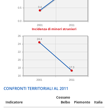
0.4
0.5
0.0
2001
2011
Incidenza di minori stranieri
26
24.4
24
22
20
17.3
18
16
2001
2011
CONFRONTI TERRITORIALI AL 2011
Cossano
Indicatore
Belbo
Piemonte
Italia