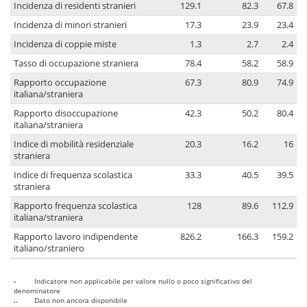
Incidenza di residenti stranieri
129.1
82.3
67.8
Incidenza di minori stranieri
17.3
23.9
23.4
Incidenza di coppie miste
1.3
2.7
2.4
Tasso di occupazione straniera
78.4
58.2
58.9
Rapporto occupazione
67.3
80.9
74.9
italiana/straniera
Rapporto disoccupazione
42.3
50.2
80.4
italiana/straniera
Indice di mobilità residenziale
20.3
16.2
16
straniera
Indice di frequenza scolastica
33.3
40.5
39.5
straniera
Rapporto frequenza scolastica
128
89.6
112.9
italiana/straniera
Rapporto lavoro indipendente
826.2
166.3
159.2
italiano/straniero
-
Indicatore non applicabile per valore nullo o poco significativo del
denominatore
..
Dato non ancora disponibile