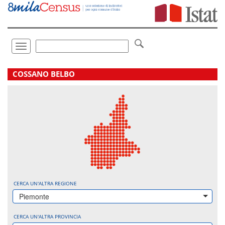
Vai
direttamente
a:
Contenuto
Ricerca
Toggle
navigation
.
COSSANO BELBO
CERCA UN'ALTRA REGIONE
Piemonte
CERCA UN'ALTRA PROVINCIA