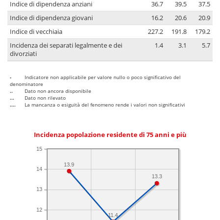
Indice di dipendenza anziani
36.7
39.5
37.5
Indice di dipendenza giovani
16.2
20.6
20.9
Indice di vecchiaia
227.2
191.8
179.2
Incidenza dei separati legalmente e dei
1.4
3.1
5.7
divorziati
-
Indicatore non applicabile per valore nullo o poco significativo del
denominatore
..
Dato non ancora disponibile
...
Dato non rilevato
....
La mancanza o esiguità del fenomeno rende i valori non significativi
Incidenza popolazione residente di 75 anni e più
15
13.9
14
13.3
13
12
11.4