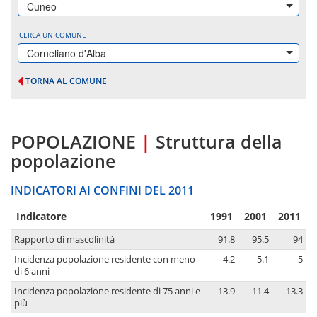
Cuneo
CERCA UN COMUNE
Corneliano d'Alba
TORNA AL COMUNE
POPOLAZIONE
|
Struttura della
popolazione
INDICATORI AI CONFINI DEL 2011
Indicatore
1991
2001
2011
Rapporto di mascolinità
91.8
95.5
94
Incidenza popolazione residente con meno
4.2
5.1
5
di 6 anni
Incidenza popolazione residente di 75 anni e
13.9
11.4
13.3
più