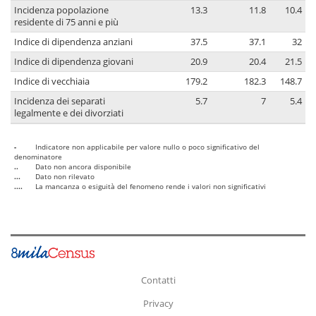
Incidenza popolazione
13.3
11.8
10.4
residente di 75 anni e più
Indice di dipendenza anziani
37.5
37.1
32
Indice di dipendenza giovani
20.9
20.4
21.5
Indice di vecchiaia
179.2
182.3
148.7
Incidenza dei separati
5.7
7
5.4
legalmente e dei divorziati
-
Indicatore non applicabile per valore nullo o poco significativo del
denominatore
..
Dato non ancora disponibile
...
Dato non rilevato
....
La mancanza o esiguità del fenomeno rende i valori non significativi
Contatti
Privacy