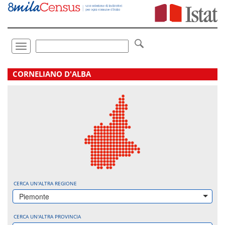
Vai
direttamente
a:
Contenuto
Ricerca
Toggle
navigation
.
CORNELIANO D'ALBA
CERCA UN'ALTRA REGIONE
Piemonte
CERCA UN'ALTRA PROVINCIA