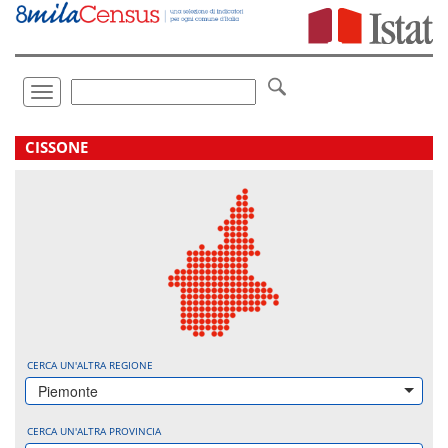
Vai
direttamente
a:
Contenuto
Ricerca
Toggle
navigation
.
CISSONE
CERCA UN'ALTRA REGIONE
Piemonte
CERCA UN'ALTRA PROVINCIA