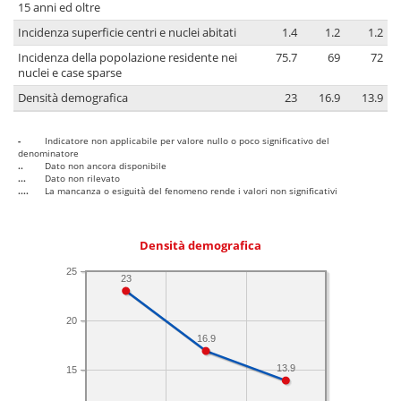
15 anni ed oltre
Incidenza superficie centri e nuclei abitati
1.4
1.2
1.2
Incidenza della popolazione residente nei
75.7
69
72
nuclei e case sparse
Densità demografica
23
16.9
13.9
-
Indicatore non applicabile per valore nullo o poco significativo del
denominatore
..
Dato non ancora disponibile
...
Dato non rilevato
....
La mancanza o esiguità del fenomeno rende i valori non significativi
Densità demografica
25
23
20
16.9
13.9
15