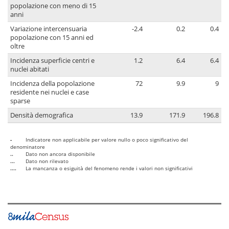
popolazione con meno di 15
anni
Variazione intercensuaria
-2.4
0.2
0.4
popolazione con 15 anni ed
oltre
Incidenza superficie centri e
1.2
6.4
6.4
nuclei abitati
Incidenza della popolazione
72
9.9
9
residente nei nuclei e case
sparse
Densità demografica
13.9
171.9
196.8
-
Indicatore non applicabile per valore nullo o poco significativo del
denominatore
..
Dato non ancora disponibile
...
Dato non rilevato
....
La mancanza o esiguità del fenomeno rende i valori non significativi