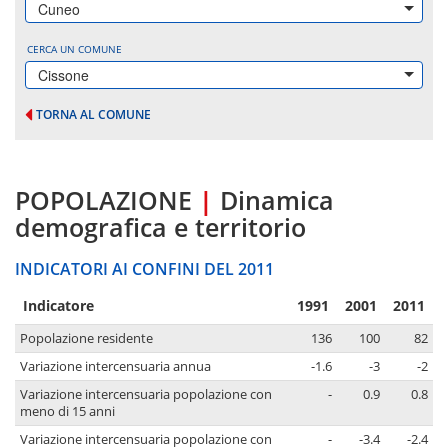
Cuneo
CERCA UN COMUNE
Cissone
TORNA AL COMUNE
POPOLAZIONE
|
Dinamica
demografica e territorio
INDICATORI AI CONFINI DEL 2011
Indicatore
1991
2001
2011
Popolazione residente
136
100
82
Variazione intercensuaria annua
-1.6
-3
-2
Variazione intercensuaria popolazione con
-
0.9
0.8
meno di 15 anni
Variazione intercensuaria popolazione con
-
-3.4
-2.4