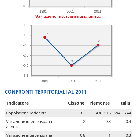
10
1991
2001
2011
Variazione intercensuaria annua
-1.0
-1.6
-1.5
-2
-2.0
-2.5
-3
-3.0
-3.5
1991
2001
2011
CONFRONTI TERRITORIALI AL 2011
Indicatore
Cissone
Piemonte
Italia
Popolazione residente
82
4363916
59433744
Variazione intercensuaria
-2
0.3
0.4
annua
Variazione intercensuaria
0.8
1
0.3