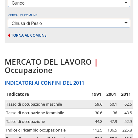
Cuneo
CERCA UN COMUNE
Chiusa di Pesio
TORNA AL COMUNE
MERCATO DEL LAVORO
|
Occupazione
INDICATORI AI CONFINI DEL 2011
Indicatore
1991
2001
2011
Tasso di occupazione maschile
59.6
60.1
62.6
Tasso di occupazione femminile
30.6
36
43.5
Tasso di occupazione
44.8
47.9
52.9
Indice di ricambio occupazionale
112.5
136.5
225.8