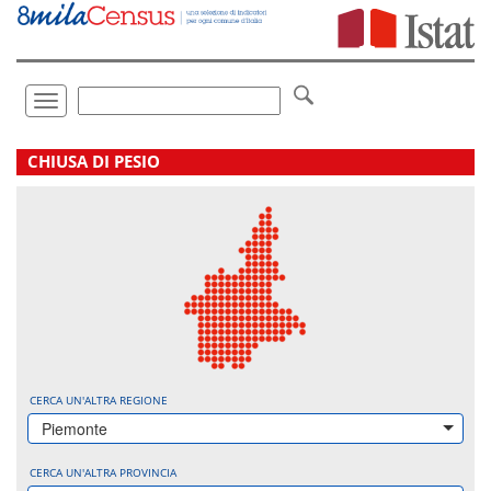
Vai
direttamente
a:
Contenuto
Ricerca
Toggle
navigation
.
CHIUSA DI PESIO
CERCA UN'ALTRA REGIONE
Piemonte
CERCA UN'ALTRA PROVINCIA