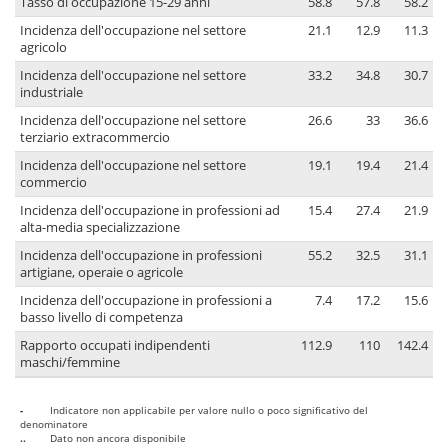
Tasso di occupazione 15-29 anni
58.8
57.8
58.2
Incidenza dell'occupazione nel settore
21.1
12.9
11.3
agricolo
Incidenza dell'occupazione nel settore
33.2
34.8
30.7
industriale
Incidenza dell'occupazione nel settore
26.6
33
36.6
terziario extracommercio
Incidenza dell'occupazione nel settore
19.1
19.4
21.4
commercio
Incidenza dell'occupazione in professioni ad
15.4
27.4
21.9
alta-media specializzazione
Incidenza dell'occupazione in professioni
55.2
32.5
31.1
artigiane, operaie o agricole
Incidenza dell'occupazione in professioni a
7.4
17.2
15.6
basso livello di competenza
Rapporto occupati indipendenti
112.9
110
142.4
maschi/femmine
-
Indicatore non applicabile per valore nullo o poco significativo del
denominatore
..
Dato non ancora disponibile