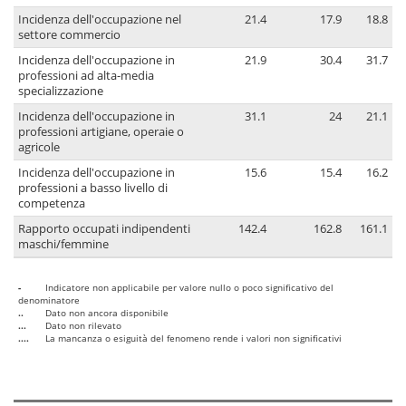
Incidenza dell'occupazione nel
21.4
17.9
18.8
settore commercio
Incidenza dell'occupazione in
21.9
30.4
31.7
professioni ad alta-media
specializzazione
Incidenza dell'occupazione in
31.1
24
21.1
professioni artigiane, operaie o
agricole
Incidenza dell'occupazione in
15.6
15.4
16.2
professioni a basso livello di
competenza
Rapporto occupati indipendenti
142.4
162.8
161.1
maschi/femmine
-
Indicatore non applicabile per valore nullo o poco significativo del
denominatore
..
Dato non ancora disponibile
...
Dato non rilevato
....
La mancanza o esiguità del fenomeno rende i valori non significativi