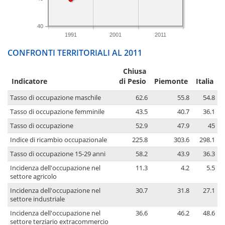
40
1991
2001
2011
CONFRONTI TERRITORIALI AL 2011
Chiusa
Indicatore
di Pesio
Piemonte
Italia
Tasso di occupazione maschile
62.6
55.8
54.8
Tasso di occupazione femminile
43.5
40.7
36.1
Tasso di occupazione
52.9
47.9
45
Indice di ricambio occupazionale
225.8
303.6
298.1
Tasso di occupazione 15-29 anni
58.2
43.9
36.3
Incidenza dell'occupazione nel
11.3
4.2
5.5
settore agricolo
Incidenza dell'occupazione nel
30.7
31.8
27.1
settore industriale
Incidenza dell'occupazione nel
36.6
46.2
48.6
settore terziario extracommercio