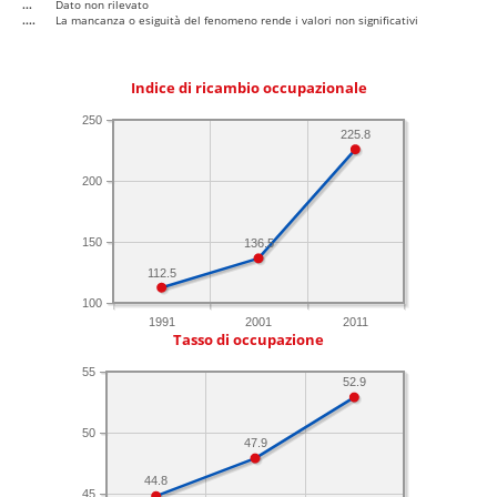
...
Dato non rilevato
....
La mancanza o esiguità del fenomeno rende i valori non significativi
Indice di ricambio occupazionale
250
225.8
200
150
136.5
112.5
100
1991
2001
2011
Tasso di occupazione
55
52.9
50
47.9
44.8
45