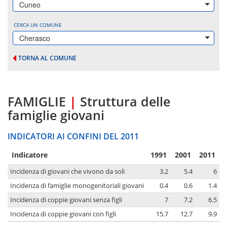
Cuneo
CERCA UN COMUNE
Cherasco
TORNA AL COMUNE
FAMIGLIE
|
Struttura delle
famiglie giovani
INDICATORI AI CONFINI DEL 2011
Indicatore
1991
2001
2011
Incidenza di giovani che vivono da soli
3.2
5.4
6
Incidenza di famiglie monogenitoriali giovani
0.4
0.6
1.4
Incidenza di coppie giovani senza figli
7
7.2
6.5
Incidenza di coppie giovani con figli
15.7
12.7
9.9