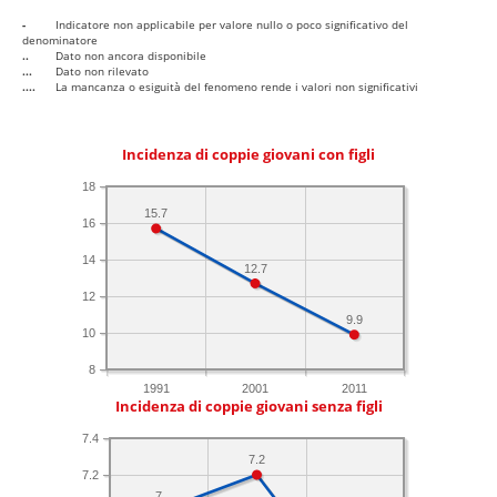
-
Indicatore non applicabile per valore nullo o poco significativo del
denominatore
..
Dato non ancora disponibile
...
Dato non rilevato
....
La mancanza o esiguità del fenomeno rende i valori non significativi
Incidenza di coppie giovani con figli
18
15.7
16
14
12.7
12
9.9
10
8
1991
2001
2011
Incidenza di coppie giovani senza figli
7.4
7.2
7.2
7