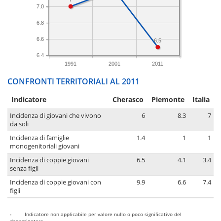
7.0
6.8
6.6
6.5
6.4
1991
2001
2011
CONFRONTI TERRITORIALI AL 2011
Indicatore
Cherasco
Piemonte
Italia
Incidenza di giovani che vivono
6
8.3
7
da soli
Incidenza di famiglie
1.4
1
1
monogenitoriali giovani
Incidenza di coppie giovani
6.5
4.1
3.4
senza figli
Incidenza di coppie giovani con
9.9
6.6
7.4
figli
-
Indicatore non applicabile per valore nullo o poco significativo del