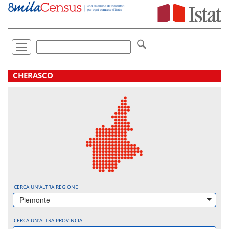
Vai
direttamente
a:
Contenuto
Ricerca
Toggle
navigation
.
CHERASCO
CERCA UN'ALTRA REGIONE
Piemonte
CERCA UN'ALTRA PROVINCIA