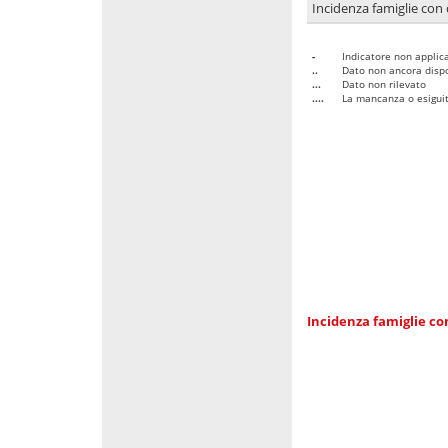
Incidenza famiglie con 
-
Indicatore non applica
..
Dato non ancora dispo
...
Dato non rilevato
....
La mancanza o esiguità
Incidenza famiglie co