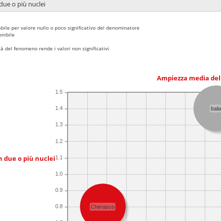
due o più nuclei
bile per valore nullo o poco significativo del denominatore
nibile
 del fenomeno rende i valori non significativi
Ampiezza media del
1.5
1.4
Itali
1.3
1.2
n due o più nuclei
1.1
1.0
0.9
0.8
Cherasco