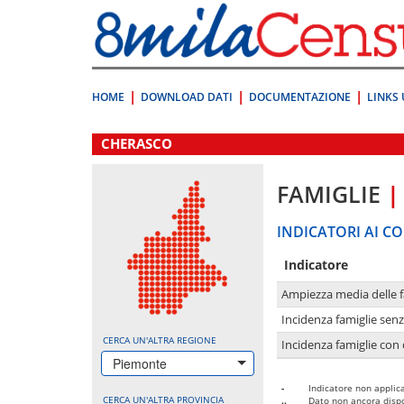
Vai
direttamente
a:
Contenuto
Ricerca
HOME
DOWNLOAD DATI
DOCUMENTAZIONE
LINKS 
.
CHERASCO
FAMIGLIE
|
INDICATORI AI CO
Indicatore
Ampiezza media delle f
Incidenza famiglie senz
CERCA UN'ALTRA REGIONE
Incidenza famiglie con 
Piemonte
-
Indicatore non applica
CERCA UN'ALTRA PROVINCIA
..
Dato non ancora dispo