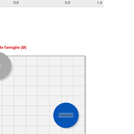
0.8
0.9
1.4
le famiglie
[Ø]
a
Piemonte