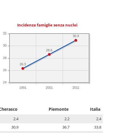
Incidenza famiglie senza nuclei
32
30.9
30
28.6
28
26.3
26
24
1991
2001
2011
Cherasco
Piemonte
Italia
2.4
2.2
2.4
30.9
36.7
33.8