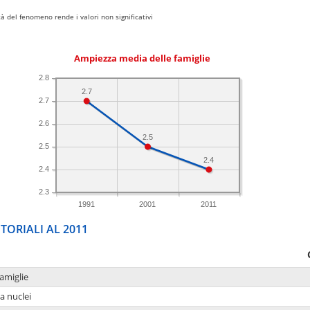
 del fenomeno rende i valori non significativi
Ampiezza media delle famiglie
2.8
2.7
2.7
2.6
2.5
2.5
2.4
2.4
2.3
1991
2001
2011
TORIALI AL 2011
amiglie
a nuclei