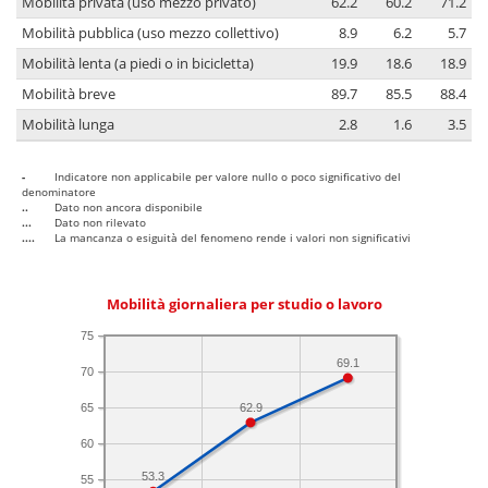
Mobilità privata (uso mezzo privato)
62.2
60.2
71.2
Mobilità pubblica (uso mezzo collettivo)
8.9
6.2
5.7
Mobilità lenta (a piedi o in bicicletta)
19.9
18.6
18.9
Mobilità breve
89.7
85.5
88.4
Mobilità lunga
2.8
1.6
3.5
-
Indicatore non applicabile per valore nullo o poco significativo del
denominatore
..
Dato non ancora disponibile
...
Dato non rilevato
....
La mancanza o esiguità del fenomeno rende i valori non significativi
Mobilità giornaliera per studio o lavoro
75
69.1
70
65
62.9
60
53.3
55