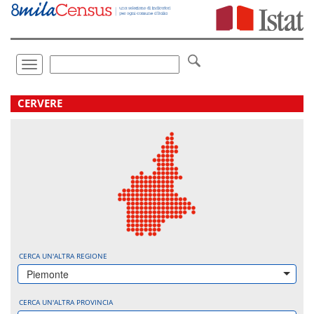
Vai
direttamente
a:
Contenuto
Ricerca
Toggle
navigation
.
CERVERE
CERCA UN'ALTRA REGIONE
Piemonte
CERCA UN'ALTRA PROVINCIA