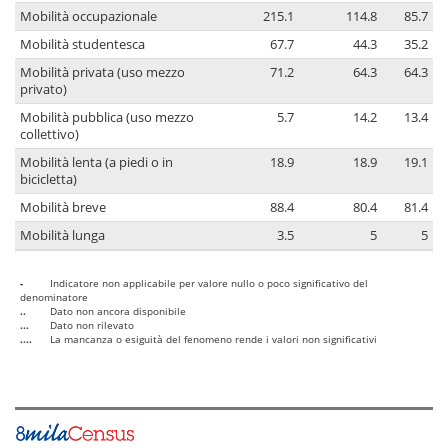
Mobilità occupazionale
215.1
114.8
85.7
Mobilità studentesca
67.7
44.3
35.2
Mobilità privata (uso mezzo
71.2
64.3
64.3
privato)
Mobilità pubblica (uso mezzo
5.7
14.2
13.4
collettivo)
Mobilità lenta (a piedi o in
18.9
18.9
19.1
bicicletta)
Mobilità breve
88.4
80.4
81.4
Mobilità lunga
3.5
5
5
-
Indicatore non applicabile per valore nullo o poco significativo del
denominatore
..
Dato non ancora disponibile
...
Dato non rilevato
....
La mancanza o esiguità del fenomeno rende i valori non significativi