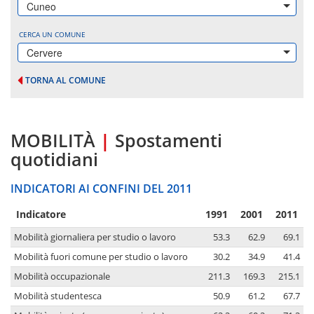
Cuneo
CERCA UN COMUNE
Cervere
TORNA AL COMUNE
MOBILITÀ
|
Spostamenti
quotidiani
INDICATORI AI CONFINI DEL 2011
Indicatore
1991
2001
2011
Mobilità giornaliera per studio o lavoro
53.3
62.9
69.1
Mobilità fuori comune per studio o lavoro
30.2
34.9
41.4
Mobilità occupazionale
211.3
169.3
215.1
Mobilità studentesca
50.9
61.2
67.7