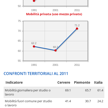
50
1991
2001
2011
Mobilità privata (uso mezzo privato)
75
71.2
70
65
62.2
60.2
60
55
1991
2001
2011
CONFRONTI TERRITORIALI AL 2011
Indicatore
Cervere
Piemonte
Italia
Mobilità giornaliera per studio o
69.1
65.7
61.4
lavoro
Mobilità fuori comune per studio
41.4
30.7
24.2
o lavoro