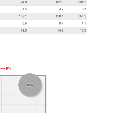
94.9
102.8
101.5
4.5
4.7
5.2
138.1
150.4
164.5
0.6
0.7
1.1
13.5
14.9
15.5
iore
[Ø]
Italia