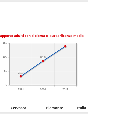
apporto adulti con diploma o laurea/licenza media
150
100
85.8
50
30.9
0
1991
2001
2011
Cervasca
Piemonte
Italia