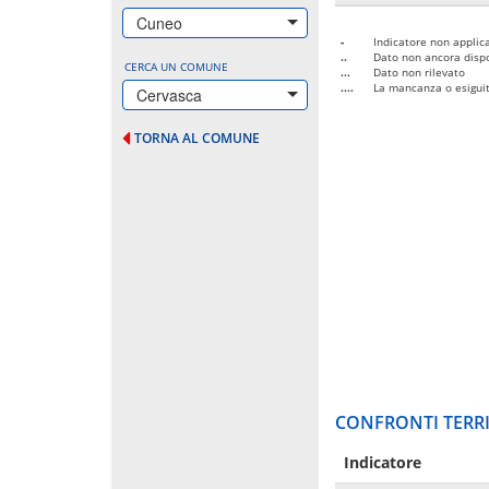
Cuneo
-
Indicatore non applica
..
Dato non ancora dispo
CERCA UN COMUNE
...
Dato non rilevato
....
La mancanza o esiguità
Cervasca
TORNA AL COMUNE
CONFRONTI TERRI
Indicatore