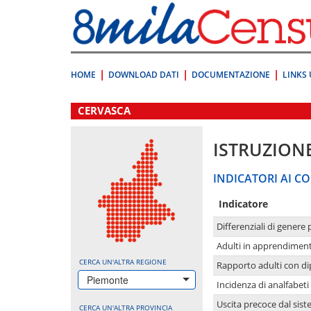
Vai
direttamente
a:
Contenuto
Ricerca
HOME
DOWNLOAD DATI
DOCUMENTAZIONE
LINKS 
.
CERVASCA
ISTRUZION
INDICATORI AI CO
Indicatore
Differenziali di genere 
Adulti in apprendime
CERCA UN'ALTRA REGIONE
Rapporto adulti con di
Piemonte
Incidenza di analfabeti
Uscita precoce dal sist
CERCA UN'ALTRA PROVINCIA