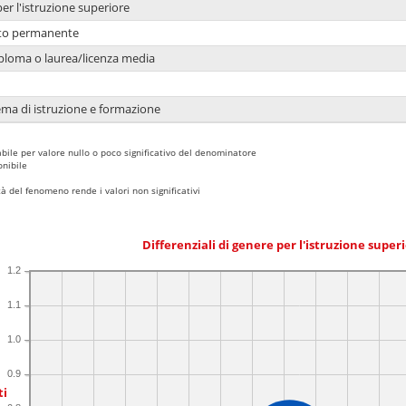
per l'istruzione superiore
nto permanente
ploma o laurea/licenza media
ema di istruzione e formazione
bile per valore nullo o poco significativo del denominatore
nibile
 del fenomeno rende i valori non significativi
Differenziali di genere per l'istruzione super
1.2
1.1
1.0
0.9
ti