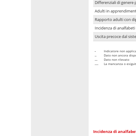
Differenziali di genere 
Adulti in apprendime
Rapporto adulti con di
Incidenza di analfabeti
Uscita precoce dal sist
-
Indicatore non applica
..
Dato non ancora dispo
...
Dato non rilevato
....
La mancanza o esiguità
Incidenza di analfabe