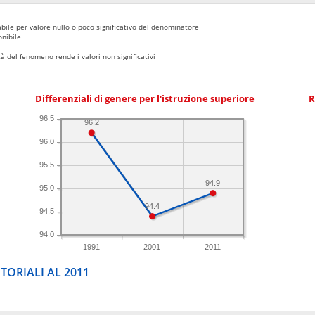
bile per valore nullo o poco significativo del denominatore
nibile
 del fenomeno rende i valori non significativi
Differenziali di genere per l'istruzione superiore
R
96.5
96.2
96.0
95.5
94.9
95.0
94.4
94.5
94.0
1991
2001
2011
TORIALI AL 2011