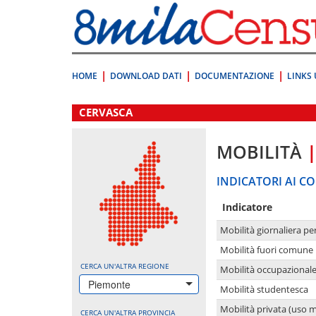
Vai
direttamente
a:
Contenuto
Ricerca
HOME
DOWNLOAD DATI
DOCUMENTAZIONE
LINKS 
.
CERVASCA
MOBILITÀ
INDICATORI AI CO
Indicatore
Mobilità giornaliera pe
Mobilità fuori comune 
CERCA UN'ALTRA REGIONE
Mobilità occupazional
Piemonte
Mobilità studentesca
Mobilità privata (uso 
CERCA UN'ALTRA PROVINCIA