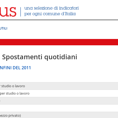
UTILI
|
Spostamenti quotidiani
NFINI DEL 2011
r studio o lavoro
per studio o lavoro
e
mezzo privato)