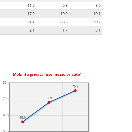
11.9
9.8
8.6
17.9
10.9
10.1
91.1
88.3
90.2
2.1
1.7
3.1
Mobilità privata (uso mezzo privato)
80
75.2
67.9
70
60
55.9
50