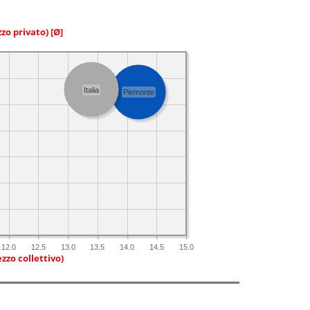
zzo privato)
[Ø]
Italia
Piemonte
12.0
12.5
13.0
13.5
14.0
14.5
15.0
zzo collettivo)