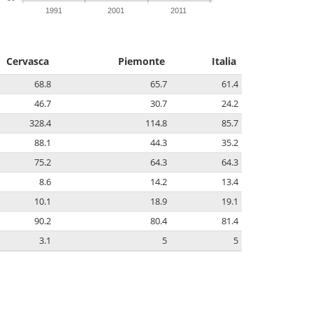
1991
2001
2011
Cervasca
Piemonte
Italia
68.8
65.7
61.4
46.7
30.7
24.2
328.4
114.8
85.7
88.1
44.3
35.2
75.2
64.3
64.3
8.6
14.2
13.4
10.1
18.9
19.1
90.2
80.4
81.4
3.1
5
5