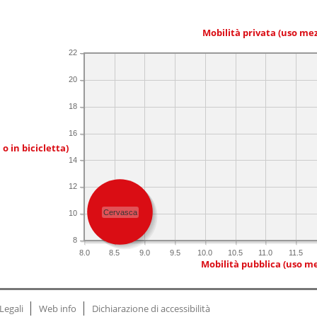
Mobilità privata (uso me
22
20
18
16
 o in bicicletta)
14
12
Cervasca
10
8
8.0
8.5
9.0
9.5
10.0
10.5
11.0
11.5
Mobilità pubblica (uso me
Legali
Web info
Dichiarazione di accessibilità