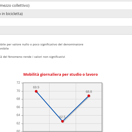
mezzo collettivo)
 in bicicletta)
bile per valore nullo o poco significativo del denominatore
nibile
 del fenomeno rende i valori non significativi
Mobilità giornaliera per studio o lavoro
72
69.9
70
68.8
68
66
64
62.5
62
60