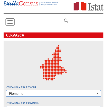
Vai
direttamente
a:
Contenuto
Ricerca
Toggle
navigation
.
CERVASCA
CERCA UN'ALTRA REGIONE
Piemonte
CERCA UN'ALTRA PROVINCIA