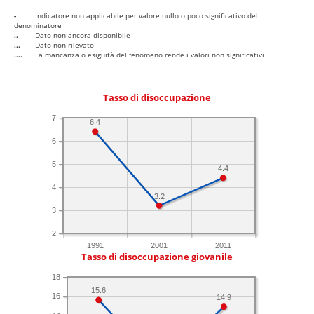
-
Indicatore non applicabile per valore nullo o poco significativo del
denominatore
..
Dato non ancora disponibile
...
Dato non rilevato
....
La mancanza o esiguità del fenomeno rende i valori non significativi
Tasso di disoccupazione
7
6.4
6
5
4.4
4
3.2
3
2
1991
2001
2011
Tasso di disoccupazione giovanile
18
15.6
16
14.9