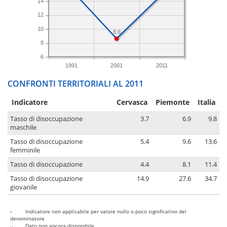
14
12
10
8.6
8
6
1991
2001
2011
CONFRONTI TERRITORIALI AL 2011
Indicatore
Cervasca
Piemonte
Italia
Tasso di disoccupazione
3.7
6.9
9.8
maschile
Tasso di disoccupazione
5.4
9.6
13.6
femminile
Tasso di disoccupazione
4.4
8.1
11.4
Tasso di disoccupazione
14.9
27.6
34.7
giovanile
-
Indicatore non applicabile per valore nullo o poco significativo del
denominatore
..
Dato non ancora disponibile