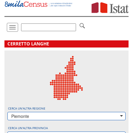
Vai
direttamente
a:
Contenuto
Ricerca
Toggle
navigation
.
CERRETTO LANGHE
CERCA UN'ALTRA REGIONE
Piemonte
CERCA UN'ALTRA PROVINCIA