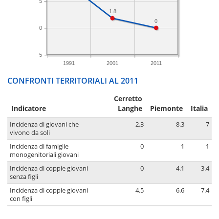
5
1.8
0
0
-5
1991
2001
2011
CONFRONTI TERRITORIALI AL 2011
Cerretto
Indicatore
Langhe
Piemonte
Italia
Incidenza di giovani che
2.3
8.3
7
vivono da soli
Incidenza di famiglie
0
1
1
monogenitoriali giovani
Incidenza di coppie giovani
0
4.1
3.4
senza figli
Incidenza di coppie giovani
4.5
6.6
7.4
con figli