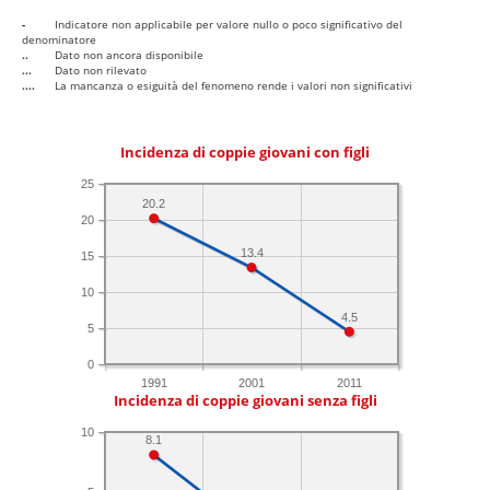
-
Indicatore non applicabile per valore nullo o poco significativo del
denominatore
..
Dato non ancora disponibile
...
Dato non rilevato
....
La mancanza o esiguità del fenomeno rende i valori non significativi
Incidenza di coppie giovani con figli
25
20.2
20
13.4
15
10
4.5
5
0
1991
2001
2011
Incidenza di coppie giovani senza figli
10
8.1