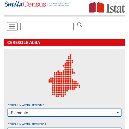
Vai
direttamente
a:
Contenuto
Ricerca
Toggle
navigation
.
CERESOLE ALBA
CERCA UN'ALTRA REGIONE
Piemonte
CERCA UN'ALTRA PROVINCIA