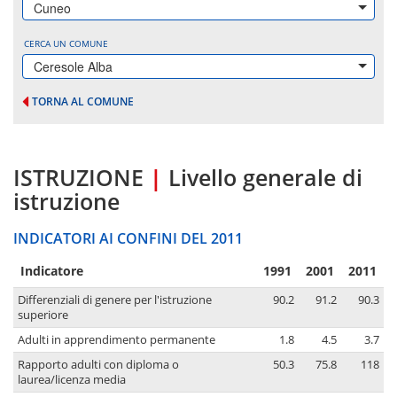
Cuneo
CERCA UN COMUNE
Ceresole Alba
TORNA AL COMUNE
ISTRUZIONE
|
Livello generale di
istruzione
INDICATORI AI CONFINI DEL 2011
Indicatore
1991
2001
2011
Differenziali di genere per l'istruzione
90.2
91.2
90.3
superiore
Adulti in apprendimento permanente
1.8
4.5
3.7
Rapporto adulti con diploma o
50.3
75.8
118
laurea/licenza media