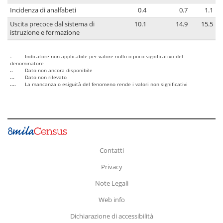
Incidenza di analfabeti
0.4
0.7
1.1
Uscita precoce dal sistema di
10.1
14.9
15.5
istruzione e formazione
-
Indicatore non applicabile per valore nullo o poco significativo del
denominatore
..
Dato non ancora disponibile
...
Dato non rilevato
....
La mancanza o esiguità del fenomeno rende i valori non significativi
Contatti
Privacy
Note Legali
Web info
Dichiarazione di accessibilità