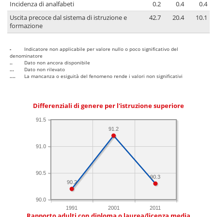
Incidenza di analfabeti
0.2
0.4
0.4
Uscita precoce dal sistema di istruzione e
42.7
20.4
10.1
formazione
-
Indicatore non applicabile per valore nullo o poco significativo del
denominatore
..
Dato non ancora disponibile
...
Dato non rilevato
....
La mancanza o esiguità del fenomeno rende i valori non significativi
Differenziali di genere per l'istruzione superiore
91.5
91.2
91.0
90.5
90.3
90.2
90.0
1991
2001
2011
Rapporto adulti con diploma o laurea/licenza media