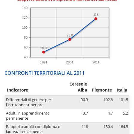
140
118
120
100
75.8
80
60
50.3
40
1991
2001
2011
CONFRONTI TERRITORIALI AL 2011
Ceresole
Indicatore
Alba
Piemonte
Italia
Differenziali di genere per
90.3
102.8
101.5
l'istruzione superiore
Adulti in apprendimento
3.7
4.7
5.2
permanente
Rapporto adulti con diploma o
118
150.4
164.5
laurea/licenza media