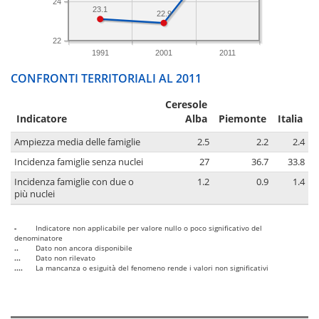
24
23.1
22.9
22
1991
2001
2011
CONFRONTI TERRITORIALI AL 2011
Ceresole
Indicatore
Alba
Piemonte
Italia
Ampiezza media delle famiglie
2.5
2.2
2.4
Incidenza famiglie senza nuclei
27
36.7
33.8
Incidenza famiglie con due o
1.2
0.9
1.4
più nuclei
-
Indicatore non applicabile per valore nullo o poco significativo del
denominatore
..
Dato non ancora disponibile
...
Dato non rilevato
....
La mancanza o esiguità del fenomeno rende i valori non significativi