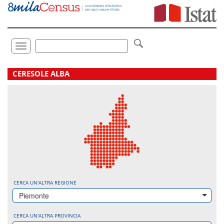
Vai
direttamente
a:
Contenuto
Ricerca
Toggle
navigation
.
CERESOLE ALBA
CERCA UN'ALTRA REGIONE
Piemonte
CERCA UN'ALTRA PROVINCIA