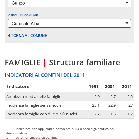
Cuneo
CERCA UN COMUNE
Ceresole Alba
TORNA AL COMUNE
FAMIGLIE
|
Struttura familiare
INDICATORI AI CONFINI DEL 2011
Indicatore
1991
2001
2011
Ampiezza media delle famiglie
2.9
2.7
2.5
Incidenza famiglie senza nuclei
23.1
22.9
27
Incidenza famiglie con due o più nuclei
2.7
1.6
1.2
-
Indicatore non applicabile per valore nullo o poco significativo del
denominatore
..
Dato non ancora disponibile