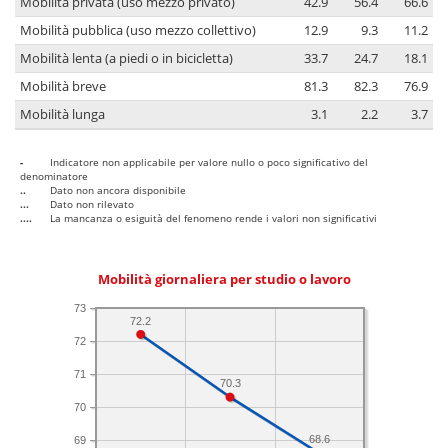
Mobilità privata (uso mezzo privato)
42.9
56.4
66.6
Mobilità pubblica (uso mezzo collettivo)
12.9
9.3
11.2
Mobilità lenta (a piedi o in bicicletta)
33.7
24.7
18.1
Mobilità breve
81.3
82.3
76.9
Mobilità lunga
3.1
2.2
3.7
-
Indicatore non applicabile per valore nullo o poco significativo del
denominatore
..
Dato non ancora disponibile
...
Dato non rilevato
....
La mancanza o esiguità del fenomeno rende i valori non significativi
Mobilità giornaliera per studio o lavoro
73
72.2
72
71
70.3
70
68.6
69