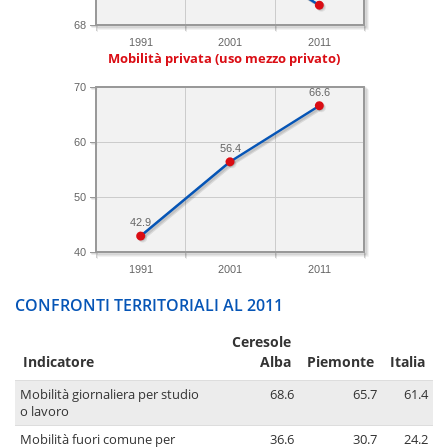
68
1991
2001
2011
Mobilità privata (uso mezzo privato)
70
66.6
60
56.4
50
42.9
40
1991
2001
2011
CONFRONTI TERRITORIALI AL 2011
Ceresole
Indicatore
Alba
Piemonte
Italia
Mobilità giornaliera per studio
68.6
65.7
61.4
o lavoro
Mobilità fuori comune per
36.6
30.7
24.2