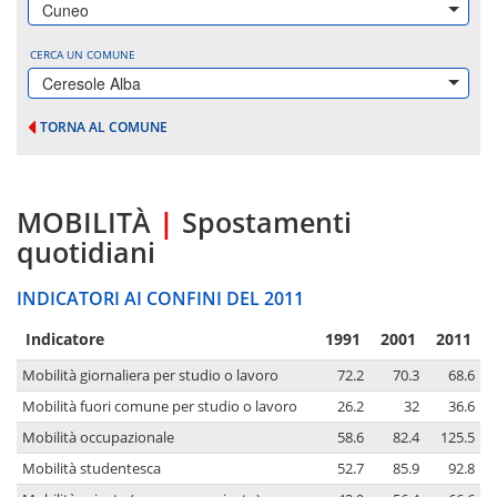
Cuneo
CERCA UN COMUNE
Ceresole Alba
TORNA AL COMUNE
MOBILITÀ
|
Spostamenti
quotidiani
INDICATORI AI CONFINI DEL 2011
Indicatore
1991
2001
2011
Mobilità giornaliera per studio o lavoro
72.2
70.3
68.6
Mobilità fuori comune per studio o lavoro
26.2
32
36.6
Mobilità occupazionale
58.6
82.4
125.5
Mobilità studentesca
52.7
85.9
92.8