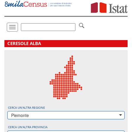
Vai
direttamente
a:
Contenuto
Ricerca
Toggle
navigation
.
CERESOLE ALBA
CERCA UN'ALTRA REGIONE
Piemonte
CERCA UN'ALTRA PROVINCIA