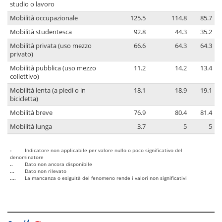
studio o lavoro
Mobilità occupazionale
125.5
114.8
85.7
Mobilità studentesca
92.8
44.3
35.2
Mobilità privata (uso mezzo
66.6
64.3
64.3
privato)
Mobilità pubblica (uso mezzo
11.2
14.2
13.4
collettivo)
Mobilità lenta (a piedi o in
18.1
18.9
19.1
bicicletta)
Mobilità breve
76.9
80.4
81.4
Mobilità lunga
3.7
5
5
-
Indicatore non applicabile per valore nullo o poco significativo del
denominatore
..
Dato non ancora disponibile
...
Dato non rilevato
....
La mancanza o esiguità del fenomeno rende i valori non significativi