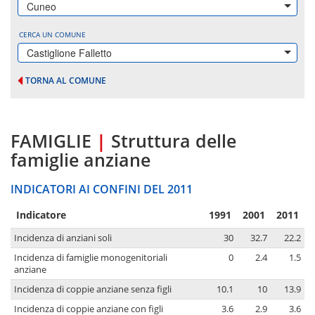
Cuneo
CERCA UN COMUNE
Castiglione Falletto
TORNA AL COMUNE
FAMIGLIE
|
Struttura delle
famiglie anziane
INDICATORI AI CONFINI DEL 2011
Indicatore
1991
2001
2011
Incidenza di anziani soli
30
32.7
22.2
Incidenza di famiglie monogenitoriali
0
2.4
1.5
anziane
Incidenza di coppie anziane senza figli
10.1
10
13.9
Incidenza di coppie anziane con figli
3.6
2.9
3.6