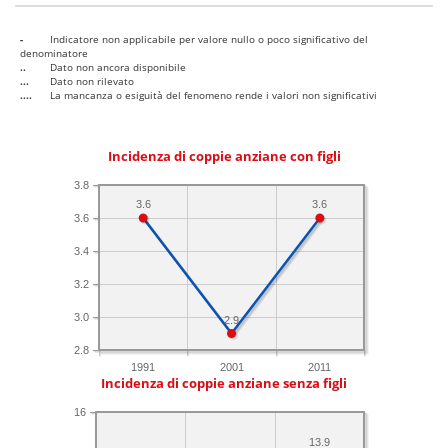
-
Indicatore non applicabile per valore nullo o poco significativo del
denominatore
..
Dato non ancora disponibile
...
Dato non rilevato
....
La mancanza o esiguità del fenomeno rende i valori non significativi
Incidenza di coppie anziane con figli
3.8
3.6
3.6
3.6
3.4
3.2
3.0
2.9
2.8
1991
2001
2011
Incidenza di coppie anziane senza figli
16
13.9