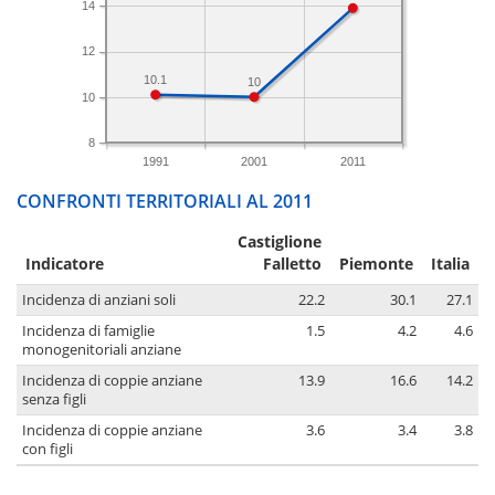
14
12
10.1
10
10
8
1991
2001
2011
CONFRONTI TERRITORIALI AL 2011
Castiglione
Indicatore
Falletto
Piemonte
Italia
Incidenza di anziani soli
22.2
30.1
27.1
Incidenza di famiglie
1.5
4.2
4.6
monogenitoriali anziane
Incidenza di coppie anziane
13.9
16.6
14.2
senza figli
Incidenza di coppie anziane
3.6
3.4
3.8
con figli