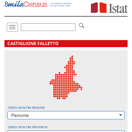
Vai
direttamente
a:
Contenuto
Ricerca
Toggle
navigation
.
CASTIGLIONE FALLETTO
CERCA UN'ALTRA REGIONE
Piemonte
CERCA UN'ALTRA PROVINCIA