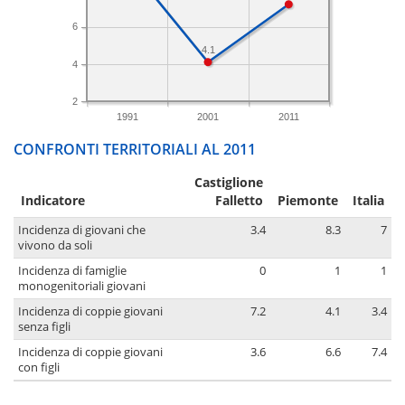
6
4.1
4
2
1991
2001
2011
CONFRONTI TERRITORIALI AL 2011
Castiglione
Indicatore
Falletto
Piemonte
Italia
Incidenza di giovani che
3.4
8.3
7
vivono da soli
Incidenza di famiglie
0
1
1
monogenitoriali giovani
Incidenza di coppie giovani
7.2
4.1
3.4
senza figli
Incidenza di coppie giovani
3.6
6.6
7.4
con figli