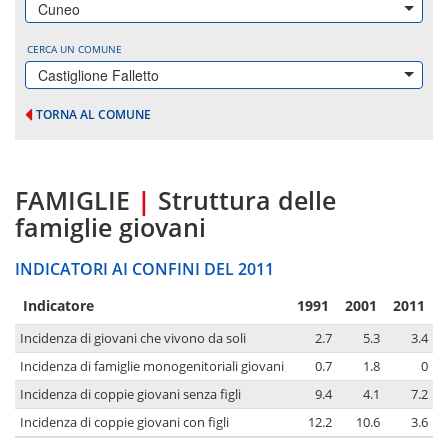
Cuneo
CERCA UN COMUNE
Castiglione Falletto
TORNA AL COMUNE
FAMIGLIE
|
Struttura delle
famiglie giovani
INDICATORI AI CONFINI DEL 2011
Indicatore
1991
2001
2011
Incidenza di giovani che vivono da soli
2.7
5.3
3.4
Incidenza di famiglie monogenitoriali giovani
0.7
1.8
0
Incidenza di coppie giovani senza figli
9.4
4.1
7.2
Incidenza di coppie giovani con figli
12.2
10.6
3.6