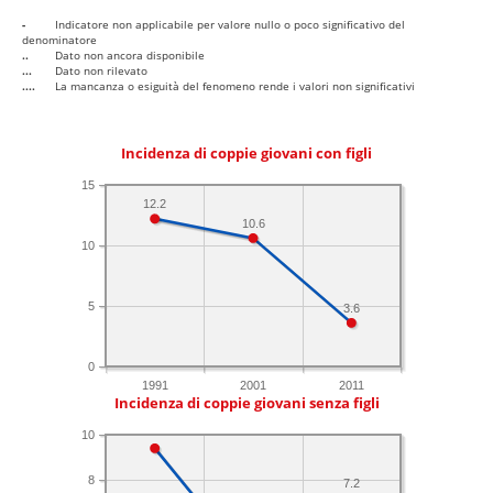
-
Indicatore non applicabile per valore nullo o poco significativo del
denominatore
..
Dato non ancora disponibile
...
Dato non rilevato
....
La mancanza o esiguità del fenomeno rende i valori non significativi
Incidenza di coppie giovani con figli
15
12.2
10.6
10
5
3.6
0
1991
2001
2011
Incidenza di coppie giovani senza figli
10
8
7.2