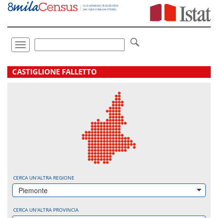
Vai
direttamente
a:
Contenuto
Ricerca
Toggle
navigation
.
CASTIGLIONE FALLETTO
CERCA UN'ALTRA REGIONE
Piemonte
CERCA UN'ALTRA PROVINCIA