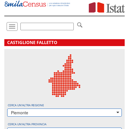
Vai
direttamente
a:
Contenuto
Ricerca
Toggle
navigation
.
CASTIGLIONE FALLETTO
CERCA UN'ALTRA REGIONE
Piemonte
CERCA UN'ALTRA PROVINCIA