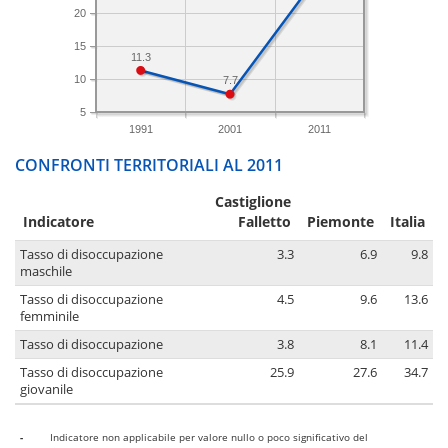
20
15
11.3
10
7.7
5
1991
2001
2011
CONFRONTI TERRITORIALI AL 2011
Castiglione
Indicatore
Falletto
Piemonte
Italia
Tasso di disoccupazione
3.3
6.9
9.8
maschile
Tasso di disoccupazione
4.5
9.6
13.6
femminile
Tasso di disoccupazione
3.8
8.1
11.4
Tasso di disoccupazione
25.9
27.6
34.7
giovanile
-
Indicatore non applicabile per valore nullo o poco significativo del