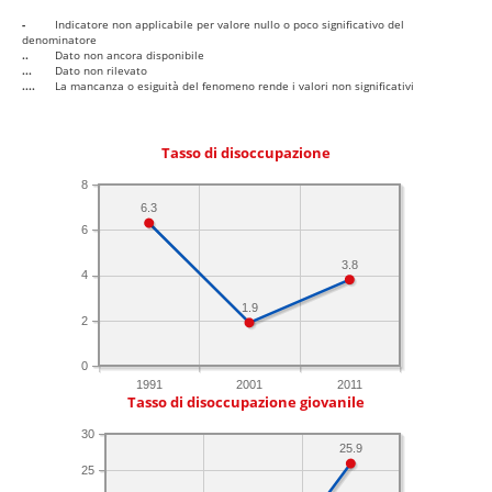
-
Indicatore non applicabile per valore nullo o poco significativo del
denominatore
..
Dato non ancora disponibile
...
Dato non rilevato
....
La mancanza o esiguità del fenomeno rende i valori non significativi
Tasso di disoccupazione
8
6.3
6
3.8
4
1.9
2
0
1991
2001
2011
Tasso di disoccupazione giovanile
30
25.9
25