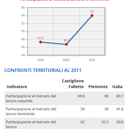
56
54
54
52
50
47.3
48
46.7
46
44
1991
2001
2011
CONFRONTI TERRITORIALI AL 2011
Castiglione
Indicatore
Falletto
Piemonte
Italia
Partecipazione al mercato del
69.6
60
60.7
lavoro maschile
Partecipazione al mercato del
54
45
41.8
lavoro femminile
Partecipazione al mercato del
62
52.2
50.8
lavoro