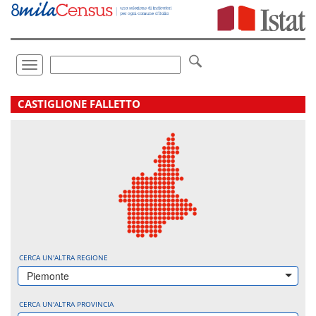
Vai
direttamente
a:
Contenuto
Ricerca
Toggle
navigation
.
CASTIGLIONE FALLETTO
CERCA UN'ALTRA REGIONE
Piemonte
CERCA UN'ALTRA PROVINCIA