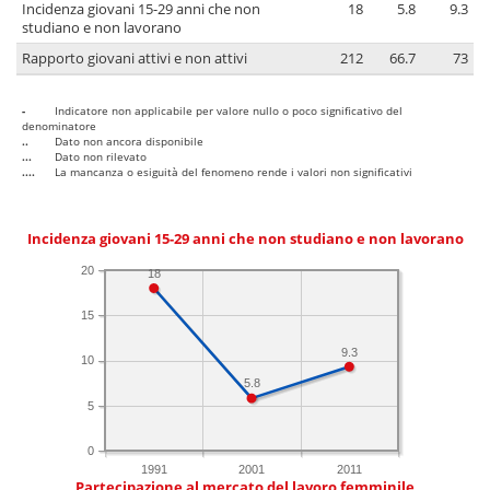
Incidenza giovani 15-29 anni che non
18
5.8
9.3
studiano e non lavorano
Rapporto giovani attivi e non attivi
212
66.7
73
-
Indicatore non applicabile per valore nullo o poco significativo del
denominatore
..
Dato non ancora disponibile
...
Dato non rilevato
....
La mancanza o esiguità del fenomeno rende i valori non significativi
Incidenza giovani 15-29 anni che non studiano e non lavorano
20
18
15
9.3
10
5.8
5
0
1991
2001
2011
Partecipazione al mercato del lavoro femminile