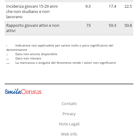
Incidenza giovani 15-29 anni
9.3
17.4
22.5
che non studiano e non
lavorano
Rapporto giovani attivi e non
73
59.3
50.8
attivi
-
Indicatore non applicabile per valore nullo o poco significativo del
denominatore
..
Dato non ancora disponibile
...
Dato non rilevato
....
La mancanza o esiguità del fenomeno rende i valori non significativi
Contatti
Privacy
Note Legali
Web info