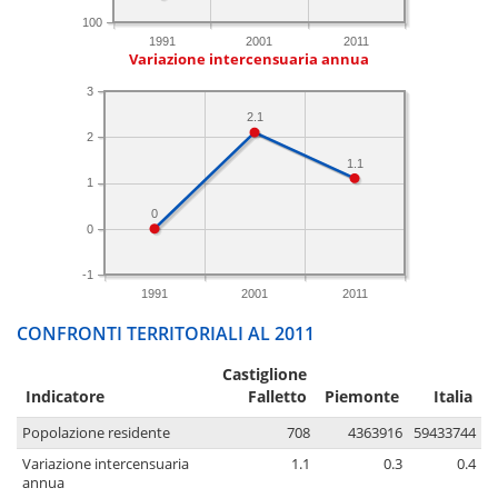
100
1991
2001
2011
Variazione intercensuaria annua
3
2.1
2
1.1
1
0
0
-1
1991
2001
2011
CONFRONTI TERRITORIALI AL 2011
Castiglione
Indicatore
Falletto
Piemonte
Italia
Popolazione residente
708
4363916
59433744
Variazione intercensuaria
1.1
0.3
0.4
annua