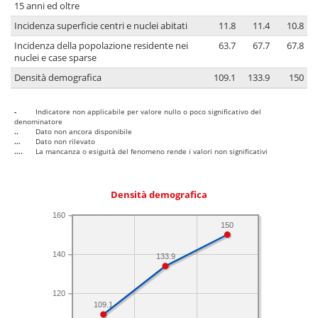
15 anni ed oltre
Incidenza superficie centri e nuclei abitati
11.8
11.4
10.8
Incidenza della popolazione residente nei
63.7
67.7
67.8
nuclei e case sparse
Densità demografica
109.1
133.9
150
-
Indicatore non applicabile per valore nullo o poco significativo del
denominatore
..
Dato non ancora disponibile
...
Dato non rilevato
....
La mancanza o esiguità del fenomeno rende i valori non significativi
Densità demografica
160
150
140
133.9
120
109.1