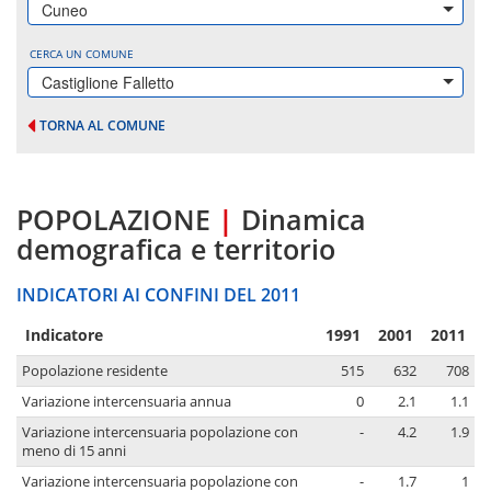
Cuneo
CERCA UN COMUNE
Castiglione Falletto
TORNA AL COMUNE
POPOLAZIONE
|
Dinamica
demografica e territorio
INDICATORI AI CONFINI DEL 2011
Indicatore
1991
2001
2011
Popolazione residente
515
632
708
Variazione intercensuaria annua
0
2.1
1.1
Variazione intercensuaria popolazione con
-
4.2
1.9
meno di 15 anni
Variazione intercensuaria popolazione con
-
1.7
1