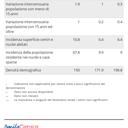
Variazione intercensuaria
1.9
1
0.3
popolazione con meno di
15 anni
Variazione intercensuaria
1
0.2
0.4
popolazione con 15 anni ed
oltre
Incidenza superficie centri e
10.8
6.4
6.4
nuclei abitati
Incidenza della popolazione
67.8
9.9
9
residente nei nuclei e case
sparse
Densità demografica
150
171.9
196.8
-
Indicatore non applicabile per valore nullo o poco significativo del
denominatore
..
Dato non ancora disponibile
...
Dato non rilevato
....
La mancanza o esiguità del fenomeno rende i valori non significativi