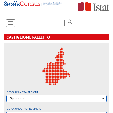
Vai
direttamente
a:
Contenuto
Ricerca
Toggle
navigation
.
CASTIGLIONE FALLETTO
CERCA UN'ALTRA REGIONE
Piemonte
CERCA UN'ALTRA PROVINCIA