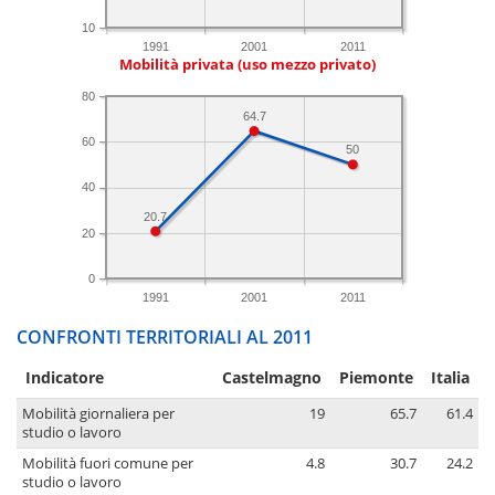
10
1991
2001
2011
Mobilità privata (uso mezzo privato)
80
64.7
60
50
40
20.7
20
0
1991
2001
2011
CONFRONTI TERRITORIALI AL 2011
Indicatore
Castelmagno
Piemonte
Italia
Mobilità giornaliera per
19
65.7
61.4
studio o lavoro
Mobilità fuori comune per
4.8
30.7
24.2
studio o lavoro