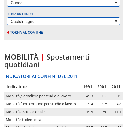
Cuneo
CERCA UN COMUNE
Castelmagno
TORNA AL COMUNE
MOBILITÀ
|
Spostamenti
quotidiani
INDICATORI AI CONFINI DEL 2011
Indicatore
1991
2001
2011
Mobilità giornaliera per studio o lavoro
45.3
20.2
19
Mobilità fuori comune per studio o lavoro
9.4
9.5
4.8
Mobilità occupazionale
19.5
50
11.1
Mobilità studentesca
-
-
-