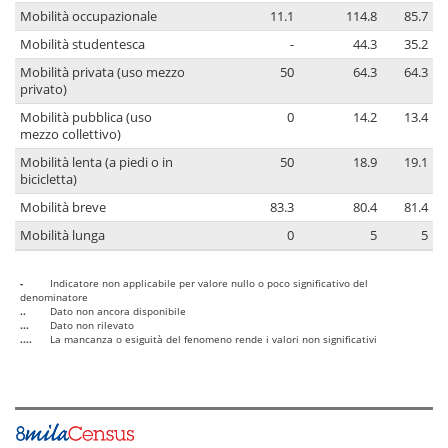
Mobilità occupazionale
11.1
114.8
85.7
Mobilità studentesca
-
44.3
35.2
Mobilità privata (uso mezzo
50
64.3
64.3
privato)
Mobilità pubblica (uso
0
14.2
13.4
mezzo collettivo)
Mobilità lenta (a piedi o in
50
18.9
19.1
bicicletta)
Mobilità breve
83.3
80.4
81.4
Mobilità lunga
0
5
5
-
Indicatore non applicabile per valore nullo o poco significativo del
denominatore
..
Dato non ancora disponibile
...
Dato non rilevato
....
La mancanza o esiguità del fenomeno rende i valori non significativi