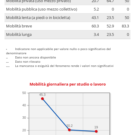
Mobilità privata (uso mezzo privato)
20.7
64.7
50
Mobilità pubblica (uso mezzo collettivo)
5.2
0
0
Mobilità lenta (a piedi o in bicicletta)
43.1
23.5
50
Mobilità breve
60.3
52.9
83.3
Mobilità lunga
3.4
23.5
0
-
Indicatore non applicabile per valore nullo o poco significativo del
denominatore
..
Dato non ancora disponibile
...
Dato non rilevato
....
La mancanza o esiguità del fenomeno rende i valori non significativi
Mobilità giornaliera per studio o lavoro
50
45.3
40
30
20.2
19
20