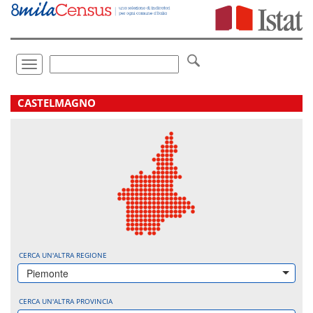
Vai
direttamente
a:
Contenuto
Ricerca
Toggle
navigation
.
CASTELMAGNO
CERCA UN'ALTRA REGIONE
Piemonte
CERCA UN'ALTRA PROVINCIA