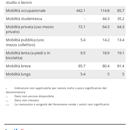
studio o lavoro
Mobilità occupazionale
442.1
114.8
85.7
Mobilità studentesca
-
44.3
35.2
Mobilità privata (uso mezzo
72.1
64.3
64.3
privato)
Mobilità pubblica (uso
5.4
14.2
13.4
mezzo collettivo)
Mobilità lenta (a piedi o in
9.5
18.9
19.1
bicicletta)
Mobilità breve
85.7
80.4
81.4
Mobilità lunga
5.4
5
5
-
Indicatore non applicabile per valore nullo o poco significativo del
denominatore
..
Dato non ancora disponibile
...
Dato non rilevato
....
La mancanza o esiguità del fenomeno rende i valori non significativi