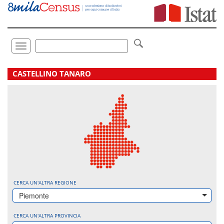
Vai
direttamente
a:
Contenuto
Ricerca
Toggle
navigation
.
CASTELLINO TANARO
CERCA UN'ALTRA REGIONE
Piemonte
CERCA UN'ALTRA PROVINCIA