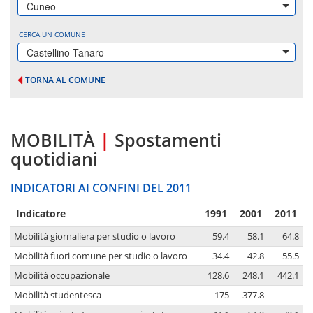
Cuneo
CERCA UN COMUNE
Castellino Tanaro
TORNA AL COMUNE
MOBILITÀ
|
Spostamenti
quotidiani
INDICATORI AI CONFINI DEL 2011
Indicatore
1991
2001
2011
Mobilità giornaliera per studio o lavoro
59.4
58.1
64.8
Mobilità fuori comune per studio o lavoro
34.4
42.8
55.5
Mobilità occupazionale
128.6
248.1
442.1
Mobilità studentesca
175
377.8
-