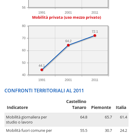
56
1991
2001
2011
Mobilità privata (uso mezzo privato)
80
72.1
70
64.2
60
50
44.1
40
1991
2001
2011
CONFRONTI TERRITORIALI AL 2011
Castellino
Indicatore
Tanaro
Piemonte
Italia
Mobilità giornaliera per
64.8
65.7
61.4
studio o lavoro
Mobilità fuori comune per
55.5
30.7
24.2