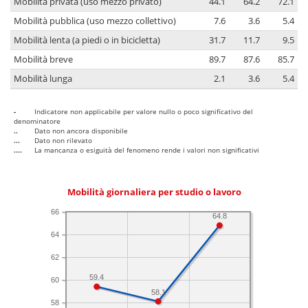
Mobilità privata (uso mezzo privato)
44.1
64.2
72.1
Mobilità pubblica (uso mezzo collettivo)
7.6
3.6
5.4
Mobilità lenta (a piedi o in bicicletta)
31.7
11.7
9.5
Mobilità breve
89.7
87.6
85.7
Mobilità lunga
2.1
3.6
5.4
-
Indicatore non applicabile per valore nullo o poco significativo del
denominatore
..
Dato non ancora disponibile
...
Dato non rilevato
....
La mancanza o esiguità del fenomeno rende i valori non significativi
Mobilità giornaliera per studio o lavoro
66
64.8
64
62
59.4
60
58.1
58