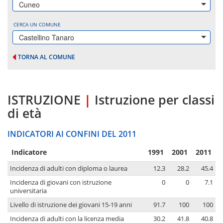
Cuneo
CERCA UN COMUNE
Castellino Tanaro
TORNA AL COMUNE
ISTRUZIONE
|
Istruzione per classi
di età
INDICATORI AI CONFINI DEL 2011
Indicatore
1991
2001
2011
Incidenza di adulti con diploma o laurea
12.3
28.2
45.4
Incidenza di giovani con istruzione
0
0
7.1
universitaria
Livello di istruzione dei giovani 15-19 anni
91.7
100
100
Incidenza di adulti con la licenza media
30.2
41.8
40.8