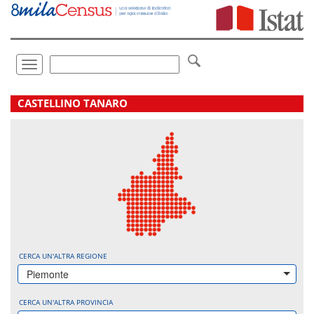
Vai
direttamente
a:
Contenuto
Ricerca
Toggle
navigation
.
CASTELLINO TANARO
CERCA UN'ALTRA REGIONE
Piemonte
CERCA UN'ALTRA PROVINCIA