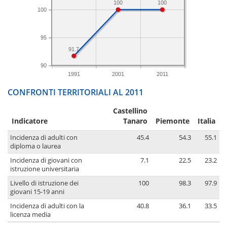
100
100
100
95
91.7
90
1991
2001
2011
CONFRONTI TERRITORIALI AL 2011
Castellino
Indicatore
Tanaro
Piemonte
Italia
Incidenza di adulti con
45.4
54.3
55.1
diploma o laurea
Incidenza di giovani con
7.1
22.5
23.2
istruzione universitaria
Livello di istruzione dei
100
98.3
97.9
giovani 15-19 anni
Incidenza di adulti con la
40.8
36.1
33.5
licenza media