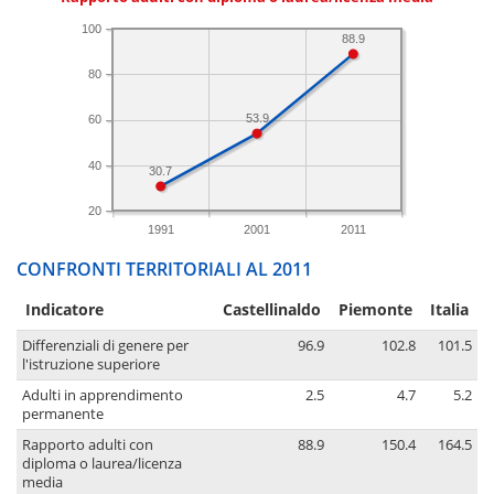
100
88.9
80
53.9
60
40
30.7
20
1991
2001
2011
CONFRONTI TERRITORIALI AL 2011
Indicatore
Castellinaldo
Piemonte
Italia
Differenziali di genere per
96.9
102.8
101.5
l'istruzione superiore
Adulti in apprendimento
2.5
4.7
5.2
permanente
Rapporto adulti con
88.9
150.4
164.5
diploma o laurea/licenza
media