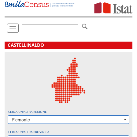
Vai
direttamente
a:
Contenuto
Ricerca
Toggle
navigation
.
CASTELLINALDO
CERCA UN'ALTRA REGIONE
Piemonte
CERCA UN'ALTRA PROVINCIA