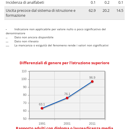
Incidenza di analfabeti
0.1
0.2
0.1
Uscita precoce dal sistema di istruzione e
62.9
20.2
14.5
formazione
-
Indicatore non applicabile per valore nullo o poco significativo del
denominatore
..
Dato non ancora disponibile
...
Dato non rilevato
....
La mancanza o esiguità del fenomeno rende i valori non significativi
Differenziali di genere per l'istruzione superiore
110
96.9
100
90
76.1
80
70
63.1
60
50
1991
2001
2011
Rapporto adulti con diploma o laurea/licenza media