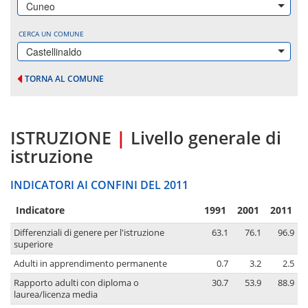
Cuneo
CERCA UN COMUNE
Castellinaldo
TORNA AL COMUNE
ISTRUZIONE
|
Livello generale di
istruzione
INDICATORI AI CONFINI DEL 2011
Indicatore
1991
2001
2011
Differenziali di genere per l'istruzione
63.1
76.1
96.9
superiore
Adulti in apprendimento permanente
0.7
3.2
2.5
Rapporto adulti con diploma o
30.7
53.9
88.9
laurea/licenza media