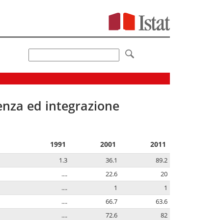
senza ed integrazione
1991
2001
2011
1.3
36.1
89.2
....
22.6
20
....
1
1
....
66.7
63.6
....
72.6
82