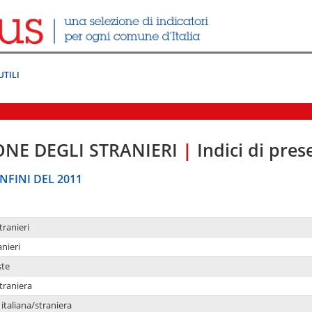
UTILI
ONE DEGLI STRANIERI
|
Indici di pre
NFINI DEL 2011
tranieri
anieri
ste
traniera
taliana/straniera