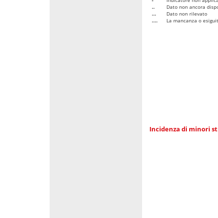
..
Dato non ancora dispo
...
Dato non rilevato
....
La mancanza o esiguità
Incidenza di minori st