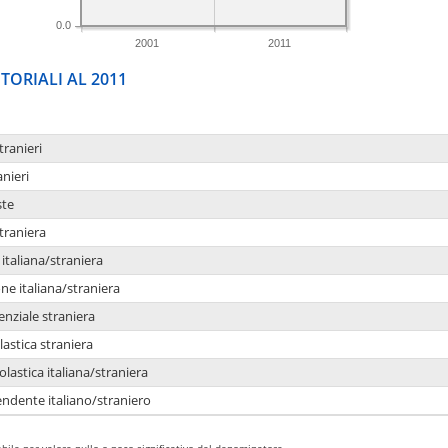
0.0
2001
2011
TORIALI AL 2011
tranieri
anieri
ste
traniera
taliana/straniera
e italiana/straniera
enziale straniera
lastica straniera
lastica italiana/straniera
ndente italiano/straniero
bile per valore nullo o poco significativo del denominatore