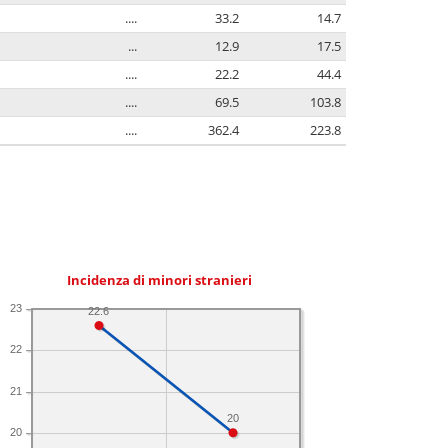
....
33.2
14.7
...
12.9
17.5
....
22.2
44.4
....
69.5
103.8
....
362.4
223.8
Incidenza di minori stranieri
23
22.6
22
21
20
20