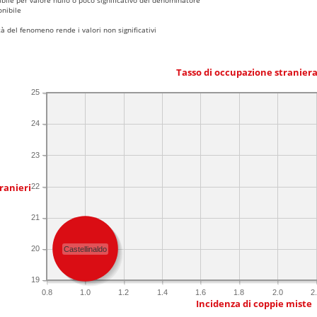
nibile
 del fenomeno rende i valori non significativi
Tasso di occupazione stranier
25
24
23
ranieri
22
21
20
Castellinaldo
19
0.8
1.0
1.2
1.4
1.6
1.8
2.0
2
Incidenza di coppie miste