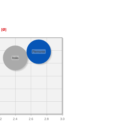
a
[Ø]
Piemonte
Italia
.2
2.4
2.6
2.8
3.0