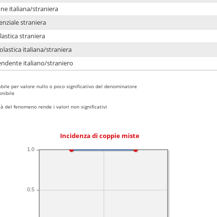
e italiana/straniera
enziale straniera
lastica straniera
lastica italiana/straniera
ndente italiano/straniero
bile per valore nullo o poco significativo del denominatore
nibile
 del fenomeno rende i valori non significativi
Incidenza di coppie miste
1.0
0.5