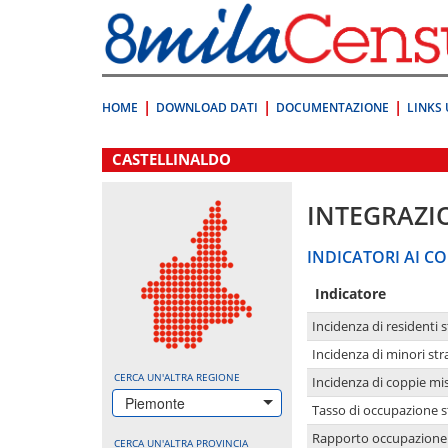
Vai
direttamente
a:
Contenuto
Ricerca
HOME
DOWNLOAD DATI
DOCUMENTAZIONE
LINKS 
.
CASTELLINALDO
INTEGRAZI
INDICATORI AI CO
Indicatore
Incidenza di residenti s
Incidenza di minori str
CERCA UN'ALTRA REGIONE
Incidenza di coppie mi
Piemonte
Tasso di occupazione s
Rapporto occupazione i
CERCA UN'ALTRA PROVINCIA