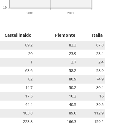
19
2001
2011
Castellinaldo
Piemonte
Italia
89.2
82.3
67.8
20
23.9
23.4
1
2.7
2.4
63.6
58.2
58.9
82
80.9
74.9
14.7
50.2
80.4
17.5
16.2
16
44.4
40.5
39.5
103.8
89.6
112.9
223.8
166.3
159.2