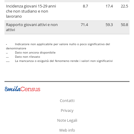
Incidenza giovani 15-29 anni
8.7
17.4
22.5
che non studiano e non
lavorano
Rapporto giovani attivi e non
71.4
59.3
50.8
attivi
-
Indicatore non applicabile per valore nullo o poco significativo del
denominatore
..
Dato non ancora disponibile
...
Dato non rilevato
....
La mancanza o esiguità del fenomeno rende i valori non significativi
Contatti
Privacy
Note Legali
Web info