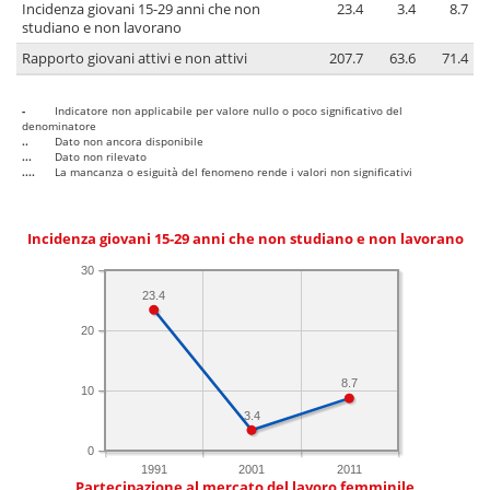
Incidenza giovani 15-29 anni che non
23.4
3.4
8.7
studiano e non lavorano
Rapporto giovani attivi e non attivi
207.7
63.6
71.4
-
Indicatore non applicabile per valore nullo o poco significativo del
denominatore
..
Dato non ancora disponibile
...
Dato non rilevato
....
La mancanza o esiguità del fenomeno rende i valori non significativi
Incidenza giovani 15-29 anni che non studiano e non lavorano
30
23.4
20
8.7
10
3.4
0
1991
2001
2011
Partecipazione al mercato del lavoro femminile