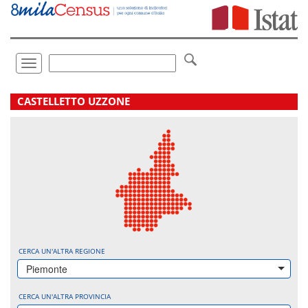
Vai
direttamente
a:
Contenuto
Ricerca
Toggle
navigation
.
CASTELLETTO UZZONE
CERCA UN'ALTRA REGIONE
Piemonte
CERCA UN'ALTRA PROVINCIA