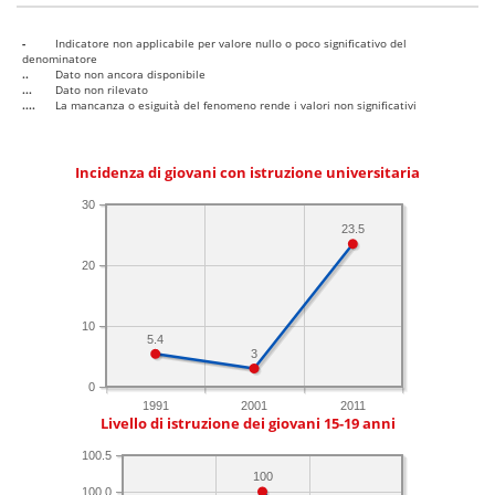
-
Indicatore non applicabile per valore nullo o poco significativo del
denominatore
..
Dato non ancora disponibile
...
Dato non rilevato
....
La mancanza o esiguità del fenomeno rende i valori non significativi
Incidenza di giovani con istruzione universitaria
30
23.5
20
10
5.4
3
0
1991
2001
2011
Livello di istruzione dei giovani 15-19 anni
100.5
100
100.0