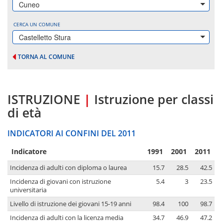
Cuneo
CERCA UN COMUNE
Castelletto Stura
TORNA AL COMUNE
ISTRUZIONE
|
Istruzione per classi
di età
INDICATORI AI CONFINI DEL 2011
Indicatore
1991
2001
2011
Incidenza di adulti con diploma o laurea
15.7
28.5
42.5
Incidenza di giovani con istruzione
5.4
3
23.5
universitaria
Livello di istruzione dei giovani 15-19 anni
98.4
100
98.7
Incidenza di adulti con la licenza media
34.7
46.9
47.2