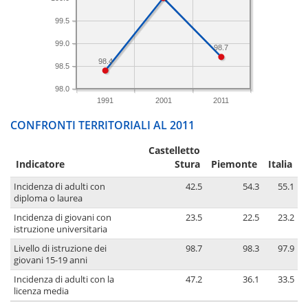
99.5
99.0
98.7
98.4
98.5
98.0
1991
2001
2011
CONFRONTI TERRITORIALI AL 2011
Castelletto
Indicatore
Stura
Piemonte
Italia
Incidenza di adulti con
42.5
54.3
55.1
diploma o laurea
Incidenza di giovani con
23.5
22.5
23.2
istruzione universitaria
Livello di istruzione dei
98.7
98.3
97.9
giovani 15-19 anni
Incidenza di adulti con la
47.2
36.1
33.5
licenza media