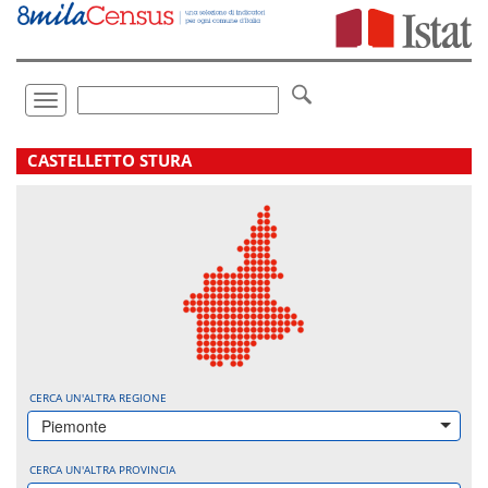
Vai
direttamente
a:
Contenuto
Ricerca
Toggle
navigation
.
CASTELLETTO STURA
CERCA UN'ALTRA REGIONE
Piemonte
CERCA UN'ALTRA PROVINCIA