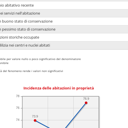
io abitativo recente
ei servizi nell'abitazione
 in buono stato di conservazione
 in pessimo stato di conservazione
azioni storiche occupate
lizia nei centri e nuclei abitati
bile per valore nullo o poco significativo del denominatore
nibile
 del fenomeno rende i valori non significativi
Incidenza delle abitazioni in proprietà
78
76.9
76
73.9
74