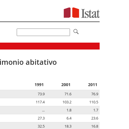
imonio abitativo
1991
2001
2011
73.9
71.6
76.9
117.4
103.2
110.5
...
1.8
1.7
27.3
6.4
23.6
32.5
18.3
16.8