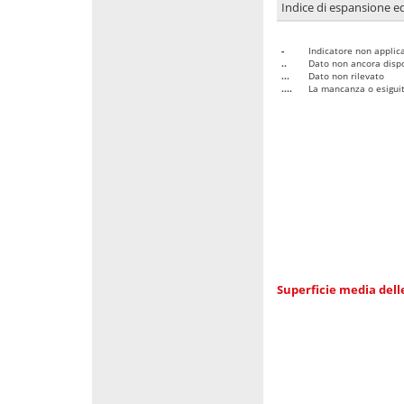
Indice di espansione edi
-
Indicatore non applica
..
Dato non ancora dispo
...
Dato non rilevato
....
La mancanza o esiguità
Superficie media dell