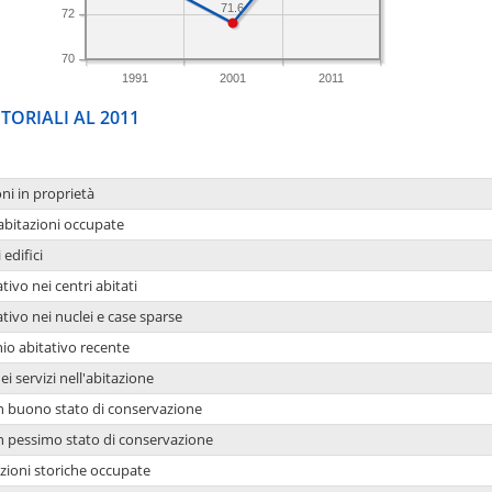
71.6
72
70
1991
2001
2011
TORIALI AL 2011
oni in proprietà
 abitazioni occupate
 edifici
tivo nei centri abitati
ativo nei nuclei e case sparse
io abitativo recente
ei servizi nell'abitazione
 in buono stato di conservazione
 in pessimo stato di conservazione
azioni storiche occupate