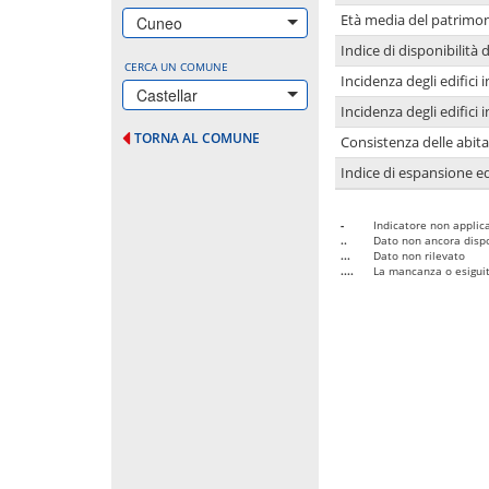
Età media del patrimon
Cuneo
Indice di disponibilità d
CERCA UN COMUNE
Incidenza degli edifici
Castellar
Incidenza degli edifici
TORNA AL COMUNE
Consistenza delle abit
Indice di espansione edi
-
Indicatore non applica
..
Dato non ancora dispo
...
Dato non rilevato
....
La mancanza o esiguità