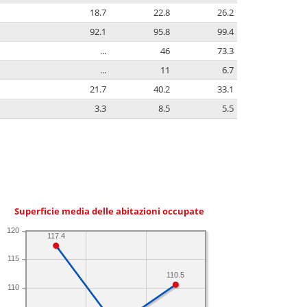
18.7
22.8
26.2
92.1
95.8
99.4
...
46
73.3
...
11
6.7
21.7
40.2
33.1
3.3
8.5
5.5
Superficie media delle abitazioni occupate
120
117.4
115
110.5
110