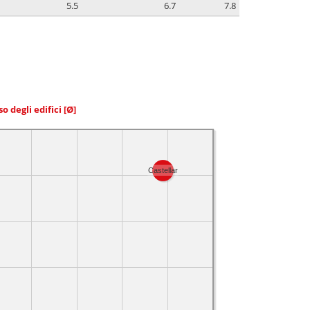
5.5
6.7
7.8
so degli edifici
[Ø]
Castellar