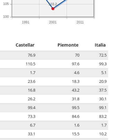
105
103.2
100
1991
2001
2011
Castellar
Piemonte
Italia
76.9
70
72.5
110.5
97.6
99.3
1.7
4.6
5.1
23.6
18.3
20.9
16.8
43.2
37.5
26.2
31.8
30.1
99.4
99.5
99.1
73.3
84.6
83.2
6.7
1.6
1.7
33.1
15.5
10.2