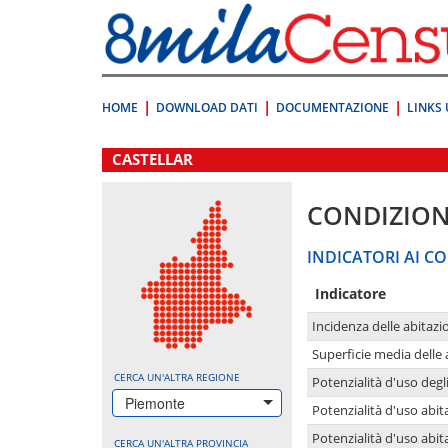
Vai
direttamente
a:
Contenuto
Ricerca
HOME
DOWNLOAD DATI
DOCUMENTAZIONE
LINKS 
.
CASTELLAR
CONDIZION
INDICATORI AI CO
Indicatore
Incidenza delle abitazi
Superficie media delle
CERCA UN'ALTRA REGIONE
Potenzialità d'uso degli
Piemonte
Potenzialità d'uso abita
Potenzialità d'uso abit
CERCA UN'ALTRA PROVINCIA