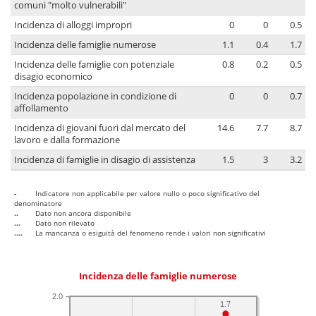
comuni "molto vulnerabili"
Incidenza di alloggi impropri
0
0
0.5
Incidenza delle famiglie numerose
1.1
0.4
1.7
Incidenza delle famiglie con potenziale
0.8
0.2
0.5
disagio economico
Incidenza popolazione in condizione di
0
0
0.7
affollamento
Incidenza di giovani fuori dal mercato del
14.6
7.7
8.7
lavoro e dalla formazione
Incidenza di famiglie in disagio di assistenza
1.5
3
3.2
-
Indicatore non applicabile per valore nullo o poco significativo del
denominatore
..
Dato non ancora disponibile
...
Dato non rilevato
....
La mancanza o esiguità del fenomeno rende i valori non significativi
Incidenza delle famiglie numerose
2.0
1.7