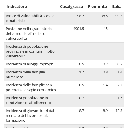
Indicatore
Casalgrasso
Piemonte
Italia
Indice di vulnerabilità sociale
98.2
98.5
99.3
e materiale
Posizione nella graduatoria
4901.5
15
-
dei comuni dell'indice di
vulnerabilità
Incidenza di popolazione
-
-
-
provinciale in comuni "molto
vulnerabili"
Incidenza di alloggi impropri
0.5
0.2
0.2
Incidenza delle famiglie
1.7
0.8
1.4
numerose
Incidenza delle famiglie con
0.5
1.4
2.7
potenziale disagio economico
Incidenza popolazione in
0.7
1.1
1.5
condizione di affollamento
Incidenza di giovani fuori dal
8.7
8.9
12.3
mercato del lavoro e dalla
formazione