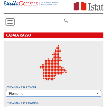
Vai
direttamente
a:
Contenuto
Ricerca
Toggle
navigation
.
CASALGRASSO
CERCA UN'ALTRA REGIONE
Piemonte
CERCA UN'ALTRA PROVINCIA