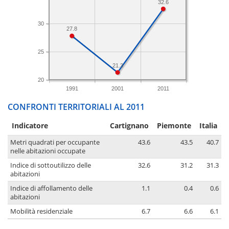
32.6
30
27.8
25
21.3
20
1991
2001
2011
CONFRONTI TERRITORIALI AL 2011
Indicatore
Cartignano
Piemonte
Italia
Metri quadrati per occupante
43.6
43.5
40.7
nelle abitazioni occupate
Indice di sottoutilizzo delle
32.6
31.2
31.3
abitazioni
Indice di affollamento delle
1.1
0.4
0.6
abitazioni
Mobilità residenziale
6.7
6.6
6.1