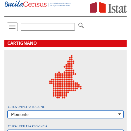
Vai
direttamente
a:
Contenuto
Ricerca
Toggle
navigation
.
CARTIGNANO
CERCA UN'ALTRA REGIONE
Piemonte
CERCA UN'ALTRA PROVINCIA