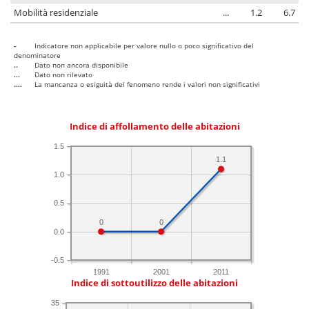
Mobilità residenziale
...
1.2
6.7
-
Indicatore non applicabile per valore nullo o poco significativo del
denominatore
..
Dato non ancora disponibile
...
Dato non rilevato
....
La mancanza o esiguità del fenomeno rende i valori non significativi
Indice di affollamento delle abitazioni
1.5
1.1
1.0
0.5
0
0
0.0
-0.5
1991
2001
2011
Indice di sottoutilizzo delle abitazioni
35