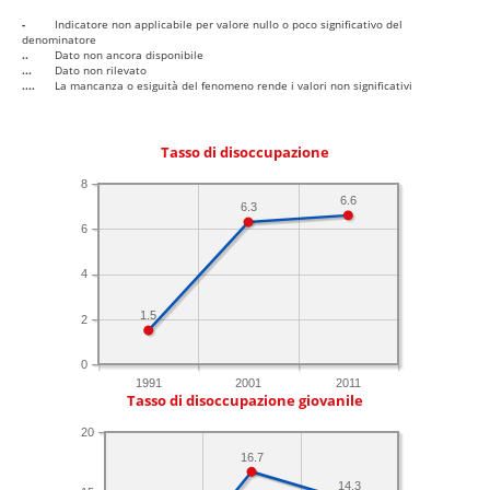
-
Indicatore non applicabile per valore nullo o poco significativo del
denominatore
..
Dato non ancora disponibile
...
Dato non rilevato
....
La mancanza o esiguità del fenomeno rende i valori non significativi
Tasso di disoccupazione
8
6.6
6.3
6
4
1.5
2
0
1991
2001
2011
Tasso di disoccupazione giovanile
20
16.7
14.3