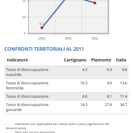
15
10
6.7
5
1991
2001
2011
CONFRONTI TERRITORIALI AL 2011
Indicatore
Cartignano
Piemonte
Italia
Tasso di disoccupazione
4.3
6.9
9.8
maschile
Tasso di disoccupazione
10.3
9.6
13.6
femminile
Tasso di disoccupazione
6.6
8.1
11.4
Tasso di disoccupazione
14.3
27.6
34.7
giovanile
-
Indicatore non applicabile per valore nullo o poco significativo del
denominatore
..
Dato non ancora disponibile