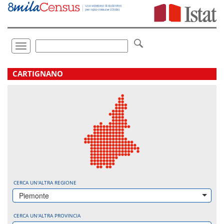
Vai
direttamente
a:
Contenuto
Ricerca
Toggle
navigation
.
CARTIGNANO
CERCA UN'ALTRA REGIONE
Piemonte
CERCA UN'ALTRA PROVINCIA