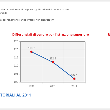
bile per valore nullo o poco significativo del denominatore
nibile
 del fenomeno rende i valori non significativi
Differenziali di genere per l'istruzione superiore
R
125
118.7
120
115
112.3
110
105
102.1
100
1991
2001
2011
TORIALI AL 2011