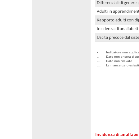
Differenziali di genere 
Adulti in apprendime
Rapporto adulti con di
Incidenza di analfabeti
Uscita precoce dal sist
-
Indicatore non applica
..
Dato non ancora dispo
...
Dato non rilevato
....
La mancanza o esiguità
Incidenza di analfabe