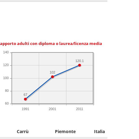
apporto adulti con diploma o laurea/licenza media
140
120.1
120
102
100
80
67
60
1991
2001
2011
Carrù
Piemonte
Italia