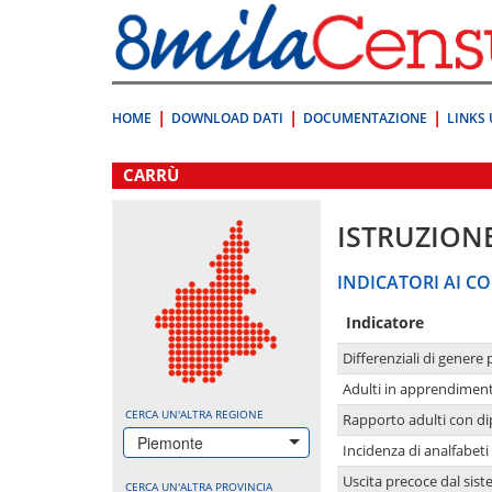
Vai
direttamente
a:
Contenuto
Ricerca
HOME
DOWNLOAD DATI
DOCUMENTAZIONE
LINKS 
.
CARRÙ
ISTRUZION
INDICATORI AI CO
Indicatore
Differenziali di genere 
Adulti in apprendime
CERCA UN'ALTRA REGIONE
Rapporto adulti con di
Piemonte
Incidenza di analfabeti
Uscita precoce dal sist
CERCA UN'ALTRA PROVINCIA