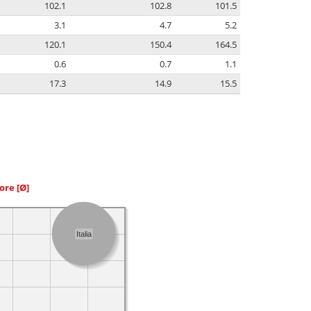
102.1
102.8
101.5
3.1
4.7
5.2
120.1
150.4
164.5
0.6
0.7
1.1
17.3
14.9
15.5
iore
[Ø]
Italia