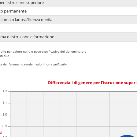
per l'istruzione superiore
nto permanente
ploma o laurea/licenza media
ema di istruzione e formazione
bile per valore nullo o poco significativo del denominatore
nibile
 del fenomeno rende i valori non significativi
Differenziali di genere per l'istruzione super
1.2
1.1
1.0
0.9
ti