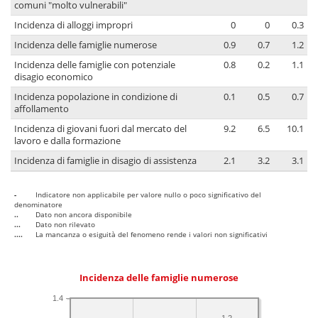
comuni "molto vulnerabili"
Incidenza di alloggi impropri
0
0
0.3
Incidenza delle famiglie numerose
0.9
0.7
1.2
Incidenza delle famiglie con potenziale
0.8
0.2
1.1
disagio economico
Incidenza popolazione in condizione di
0.1
0.5
0.7
affollamento
Incidenza di giovani fuori dal mercato del
9.2
6.5
10.1
lavoro e dalla formazione
Incidenza di famiglie in disagio di assistenza
2.1
3.2
3.1
-
Indicatore non applicabile per valore nullo o poco significativo del
denominatore
..
Dato non ancora disponibile
...
Dato non rilevato
....
La mancanza o esiguità del fenomeno rende i valori non significativi
Incidenza delle famiglie numerose
1.4
1.2