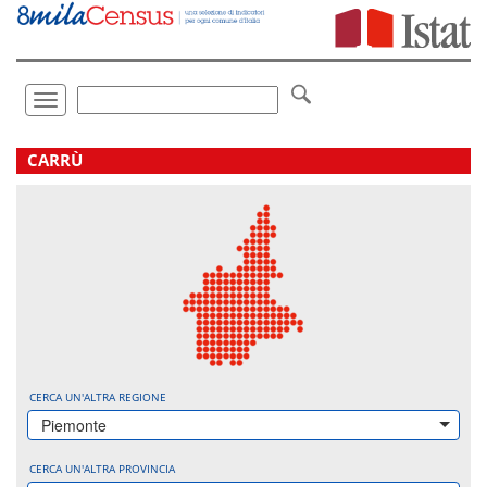
Vai
direttamente
a:
Contenuto
Ricerca
Toggle
navigation
.
CARRÙ
CERCA UN'ALTRA REGIONE
Piemonte
CERCA UN'ALTRA PROVINCIA