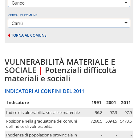
Cuneo
CERCA UN COMUNE
Carrù
TORNA AL COMUNE
VULNERABILITÀ MATERIALE E
SOCIALE
|
Potenziali difficoltà
materiali e sociali
INDICATORI AI CONFINI DEL 2011
Indicatore
1991
2001
2011
Indice di vulnerabilità sociale e materiale
96.8
97.3
97.9
Posizione nella graduatoria dei comuni
7260.5
5094.5
5473.5
dell'indice di vulnerabilità
Incidenza di popolazione provinciale in
-
-
-