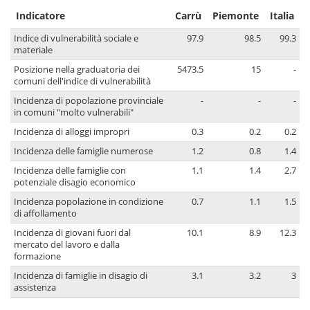
Indicatore
Carrù
Piemonte
Italia
Indice di vulnerabilità sociale e
97.9
98.5
99.3
materiale
Posizione nella graduatoria dei
5473.5
15
-
comuni dell'indice di vulnerabilità
Incidenza di popolazione provinciale
-
-
-
in comuni "molto vulnerabili"
Incidenza di alloggi impropri
0.3
0.2
0.2
Incidenza delle famiglie numerose
1.2
0.8
1.4
Incidenza delle famiglie con
1.1
1.4
2.7
potenziale disagio economico
Incidenza popolazione in condizione
0.7
1.1
1.5
di affollamento
Incidenza di giovani fuori dal
10.1
8.9
12.3
mercato del lavoro e dalla
formazione
Incidenza di famiglie in disagio di
3.1
3.2
3
assistenza