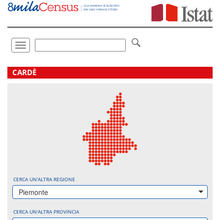
Vai
direttamente
a:
Contenuto
Ricerca
Toggle
navigation
.
CARDÈ
CERCA UN'ALTRA REGIONE
Piemonte
CERCA UN'ALTRA PROVINCIA