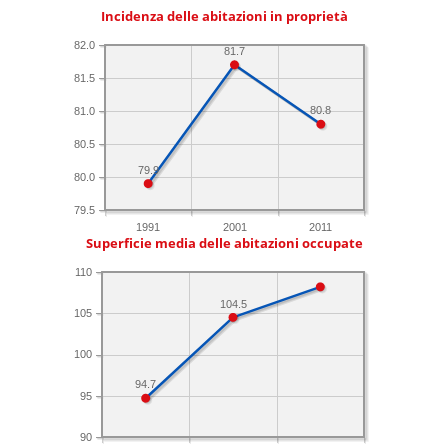
Incidenza delle abitazioni in proprietà
82.0
81.7
81.5
80.8
81.0
80.5
79.9
80.0
79.5
1991
2001
2011
Superficie media delle abitazioni occupate
110
104.5
105
100
94.7
95
90