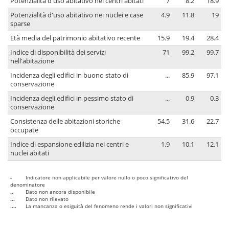
Potenzialità d'uso abitativo nei centri abitati
7
8.2
18.9
Potenzialità d'uso abitativo nei nuclei e case
4.9
11.8
19
sparse
Età media del patrimonio abitativo recente
15.9
19.4
28.4
Indice di disponibilità dei servizi
71
99.2
99.7
nell'abitazione
Incidenza degli edifici in buono stato di
...
85.9
97.1
conservazione
Incidenza degli edifici in pessimo stato di
...
0.9
0.3
conservazione
Consistenza delle abitazioni storiche
54.5
31.6
22.7
occupate
Indice di espansione edilizia nei centri e
1.9
10.1
12.1
nuclei abitati
-
Indicatore non applicabile per valore nullo o poco significativo del
denominatore
..
Dato non ancora disponibile
...
Dato non rilevato
....
La mancanza o esiguità del fenomeno rende i valori non significativi