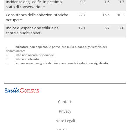
Incidenza degli edifici in pessimo
0.3
1.6
1.7
stato di conservazione
Consistenza delle abitazioni storiche
22.7
15.5
10.2
occupate
Indice di espansione edilizia nei
12.1
6.7
7.8
centri e nuclei abitati
-
Indicatore non applicabile per valore nullo o poco significativo del
denominatore
..
Dato non ancora disponibile
...
Dato non rilevato
....
La mancanza o esiguità del fenomeno rende i valori non significativi
Contatti
Privacy
Note Legali