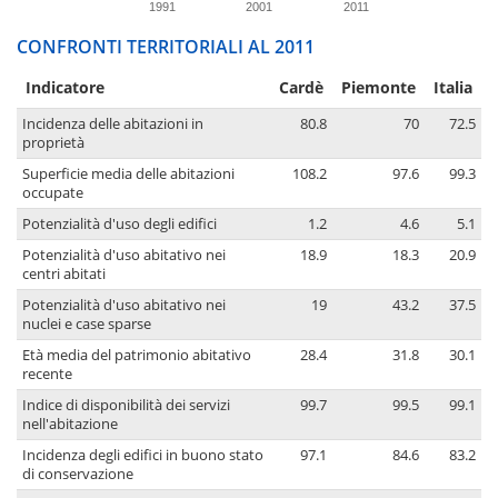
1991
2001
2011
CONFRONTI TERRITORIALI AL 2011
Indicatore
Cardè
Piemonte
Italia
Incidenza delle abitazioni in
80.8
70
72.5
proprietà
Superficie media delle abitazioni
108.2
97.6
99.3
occupate
Potenzialità d'uso degli edifici
1.2
4.6
5.1
Potenzialità d'uso abitativo nei
18.9
18.3
20.9
centri abitati
Potenzialità d'uso abitativo nei
19
43.2
37.5
nuclei e case sparse
Età media del patrimonio abitativo
28.4
31.8
30.1
recente
Indice di disponibilità dei servizi
99.7
99.5
99.1
nell'abitazione
Incidenza degli edifici in buono stato
97.1
84.6
83.2
di conservazione