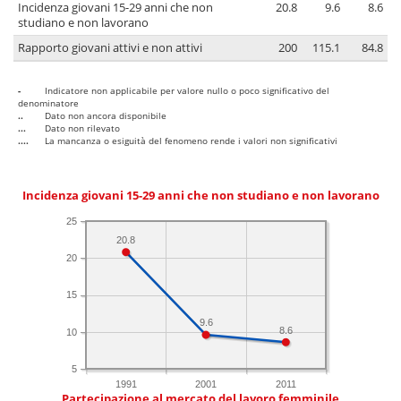
Incidenza giovani 15-29 anni che non
20.8
9.6
8.6
studiano e non lavorano
Rapporto giovani attivi e non attivi
200
115.1
84.8
-
Indicatore non applicabile per valore nullo o poco significativo del
denominatore
..
Dato non ancora disponibile
...
Dato non rilevato
....
La mancanza o esiguità del fenomeno rende i valori non significativi
Incidenza giovani 15-29 anni che non studiano e non lavorano
25
20.8
20
15
9.6
8.6
10
5
1991
2001
2011
Partecipazione al mercato del lavoro femminile