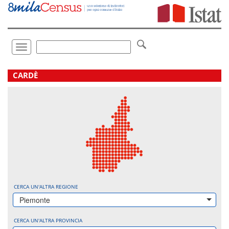
Vai
direttamente
a:
Contenuto
Ricerca
Toggle
navigation
.
CARDÈ
CERCA UN'ALTRA REGIONE
Piemonte
CERCA UN'ALTRA PROVINCIA