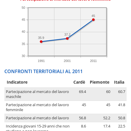
50
45
45
40
37.2
35.9
35
30
1991
2001
2011
CONFRONTI TERRITORIALI AL 2011
Indicatore
Cardè
Piemonte
Italia
Partecipazione al mercato del lavoro
69.4
60
60.7
maschile
Partecipazione al mercato del lavoro
45
45
41.8
femminile
Partecipazione al mercato del lavoro
56.8
52.2
50.8
Incidenza giovani 15-29 anni che non
8.6
17.4
22.5