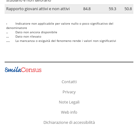
studiano e non lavorano
Rapporto giovani attivi e non attivi
84.8
59.3
50.8
-
Indicatore non applicabile per valore nullo o poco significativo del
denominatore
..
Dato non ancora disponibile
...
Dato non rilevato
....
La mancanza o esiguità del fenomeno rende i valori non significativi
Contatti
Privacy
Note Legali
Web info
Dichiarazione di accessibilità