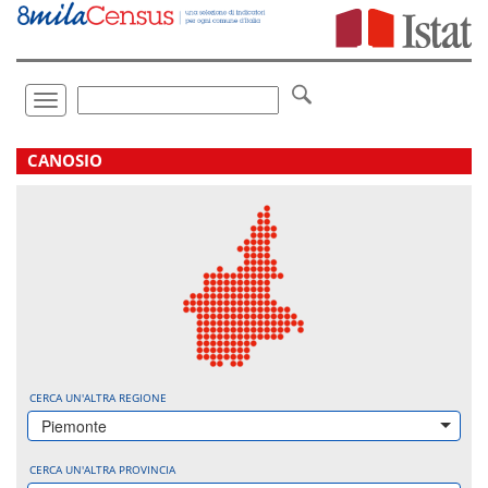
Vai
direttamente
a:
Contenuto
Ricerca
Toggle
navigation
.
CANOSIO
CERCA UN'ALTRA REGIONE
Piemonte
CERCA UN'ALTRA PROVINCIA