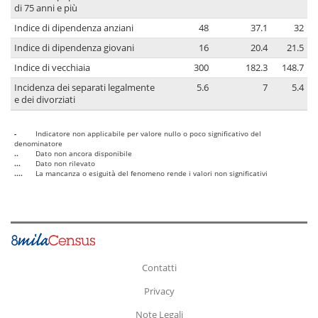
di 75 anni e più
Indice di dipendenza anziani
48
37.1
32
Indice di dipendenza giovani
16
20.4
21.5
Indice di vecchiaia
300
182.3
148.7
Incidenza dei separati legalmente
5.6
7
5.4
e dei divorziati
-
Indicatore non applicabile per valore nullo o poco significativo del
denominatore
..
Dato non ancora disponibile
...
Dato non rilevato
....
La mancanza o esiguità del fenomeno rende i valori non significativi
Contatti
Privacy
Note Legali