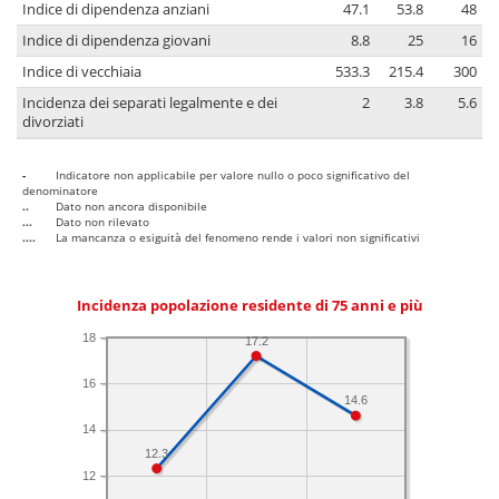
Indice di dipendenza anziani
47.1
53.8
48
Indice di dipendenza giovani
8.8
25
16
Indice di vecchiaia
533.3
215.4
300
Incidenza dei separati legalmente e dei
2
3.8
5.6
divorziati
-
Indicatore non applicabile per valore nullo o poco significativo del
denominatore
..
Dato non ancora disponibile
...
Dato non rilevato
....
La mancanza o esiguità del fenomeno rende i valori non significativi
Incidenza popolazione residente di 75 anni e più
18
17.2
16
14.6
14
12.3
12