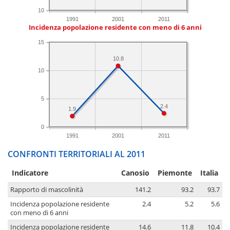
10
1991
2001
2011
Incidenza popolazione residente con meno di 6 anni
15
10.8
10
5
2.4
1.9
0
1991
2001
2011
CONFRONTI TERRITORIALI AL 2011
Indicatore
Canosio
Piemonte
Italia
Rapporto di mascolinità
141.2
93.2
93.7
Incidenza popolazione residente
2.4
5.2
5.6
con meno di 6 anni
Incidenza popolazione residente
14.6
11.8
10.4