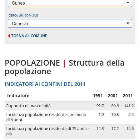
Cuneo
CERCA UN COMUNE
Canosio
TORNA AL COMUNE
POPOLAZIONE
|
Struttura della
popolazione
INDICATORI AI CONFINI DEL 2011
Indicatore
1991
2001
2011
Rapporto di mascolinità
92.7
89.8
141.2
Incidenza popolazione residente con meno
1.9
10.8
2.4
di 6 anni
Incidenza popolazione residente di 75 anni e
12.3
17.2
14.6
più