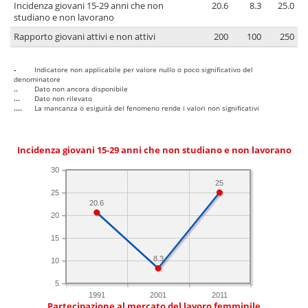
Incidenza giovani 15-29 anni che non
20.6
8.3
25.0
studiano e non lavorano
Rapporto giovani attivi e non attivi
200
100
250
-
Indicatore non applicabile per valore nullo o poco significativo del
denominatore
..
Dato non ancora disponibile
...
Dato non rilevato
....
La mancanza o esiguità del fenomeno rende i valori non significativi
Incidenza giovani 15-29 anni che non studiano e non lavorano
30
25
25
20.6
20
15
8.3
10
5
1991
2001
2011
Partecipazione al mercato del lavoro femminile