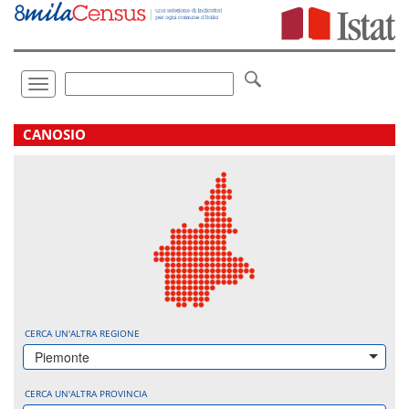
Vai
direttamente
a:
Contenuto
Ricerca
Toggle
navigation
.
CANOSIO
CERCA UN'ALTRA REGIONE
Piemonte
CERCA UN'ALTRA PROVINCIA