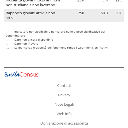
Incidenza giovani 15-29 anni che
25.0
17.4
22.5
non studiano e non lavorano
Rapporto giovani attivi e non
250
59.3
50.8
attivi
-
Indicatore non applicabile per valore nullo o poco significativo del
denominatore
..
Dato non ancora disponibile
...
Dato non rilevato
....
La mancanza o esiguità del fenomeno rende i valori non significativi
Contatti
Privacy
Note Legali
Web info
Dichiarazione di accessibilità