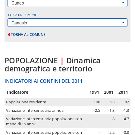
Cuneo
CERCA UN COMUNE
Canosio
TORNA AL COMUNE
POPOLAZIONE
|
Dinamica
demografica e territorio
INDICATORI AI CONFINI DEL 2011
Indicatore
1991
2001
2011
Popolazione residente
106
93
82
Variazione intercensuaria annua
-2.5
-1.3
-1.3
Variazione intercensuaria popolazione con
-
8
-4.7
meno di 15 anni
Variazione intercensuaria popolazione con
-
-2.2
-0.8