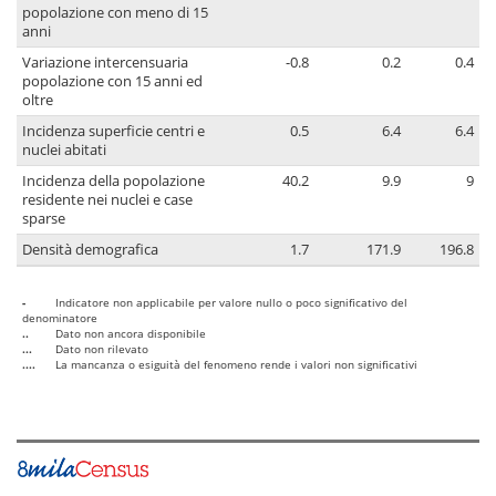
popolazione con meno di 15
anni
Variazione intercensuaria
-0.8
0.2
0.4
popolazione con 15 anni ed
oltre
Incidenza superficie centri e
0.5
6.4
6.4
nuclei abitati
Incidenza della popolazione
40.2
9.9
9
residente nei nuclei e case
sparse
Densità demografica
1.7
171.9
196.8
-
Indicatore non applicabile per valore nullo o poco significativo del
denominatore
..
Dato non ancora disponibile
...
Dato non rilevato
....
La mancanza o esiguità del fenomeno rende i valori non significativi