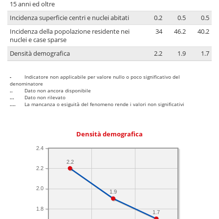
15 anni ed oltre
Incidenza superficie centri e nuclei abitati
0.2
0.5
0.5
Incidenza della popolazione residente nei
34
46.2
40.2
nuclei e case sparse
Densità demografica
2.2
1.9
1.7
-
Indicatore non applicabile per valore nullo o poco significativo del
denominatore
..
Dato non ancora disponibile
...
Dato non rilevato
....
La mancanza o esiguità del fenomeno rende i valori non significativi
Densità demografica
2.4
2.2
2.2
2.0
1.9
1.8
1.7