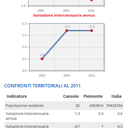
1.6
1991
2001
2011
Variazione intercensuaria annua
-1.0
-1.3
-1.3
-1.5
-2.0
-2.5
-2.5
-3.0
1991
2001
2011
CONFRONTI TERRITORIALI AL 2011
Indicatore
Canosio
Piemonte
Italia
Popolazione residente
82
4363916
59433744
Variazione intercensuaria
-1.3
0.3
0.4
annua
Variazione intercensuaria
-4.7
1
0.3