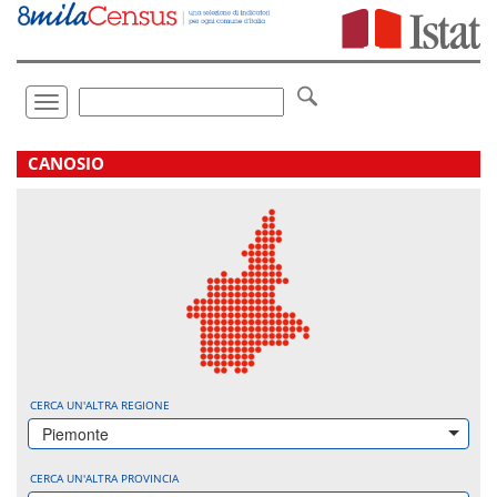
Vai
direttamente
a:
Contenuto
Ricerca
Toggle
navigation
.
CANOSIO
CERCA UN'ALTRA REGIONE
Piemonte
CERCA UN'ALTRA PROVINCIA