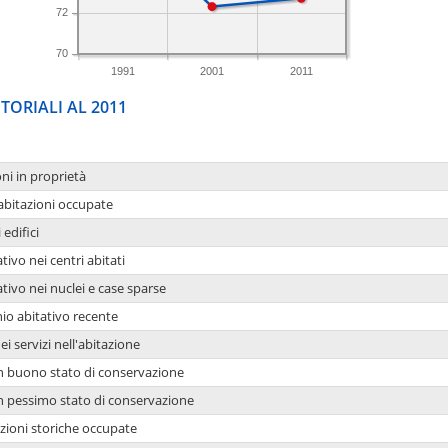
72
70
1991
2001
2011
TORIALI AL 2011
oni in proprietà
 abitazioni occupate
 edifici
tivo nei centri abitati
ativo nei nuclei e case sparse
io abitativo recente
ei servizi nell'abitazione
 in buono stato di conservazione
 in pessimo stato di conservazione
azioni storiche occupate