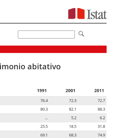
imonio abitativo
1991
2001
2011
76.4
72.3
72.7
80.3
82.1
88.3
...
5.2
6.2
25.5
18.5
31.8
69.1
68.3
74.9