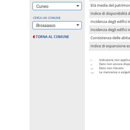
Età media del patrimon
Cuneo
Indice di disponibilità d
CERCA UN COMUNE
Incidenza degli edifici
Brossasco
Incidenza degli edifici
TORNA AL COMUNE
Consistenza delle abit
Indice di espansione edi
-
Indicatore non applica
..
Dato non ancora dispo
...
Dato non rilevato
....
La mancanza o esiguità