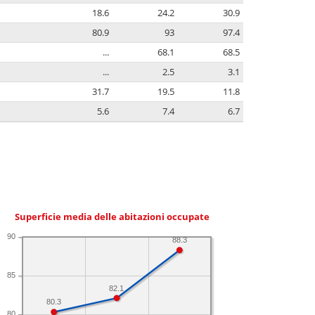
18.6
24.2
30.9
80.9
93
97.4
...
68.1
68.5
...
2.5
3.1
31.7
19.5
11.8
5.6
7.4
6.7
Superficie media delle abitazioni occupate
90
88.3
85
82.1
80.3
80