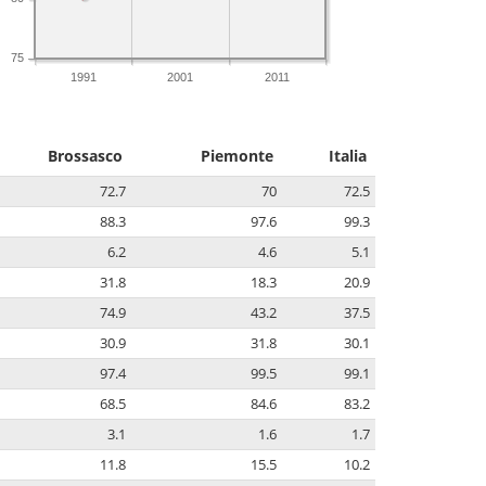
75
1991
2001
2011
Brossasco
Piemonte
Italia
72.7
70
72.5
88.3
97.6
99.3
6.2
4.6
5.1
31.8
18.3
20.9
74.9
43.2
37.5
30.9
31.8
30.1
97.4
99.5
99.1
68.5
84.6
83.2
3.1
1.6
1.7
11.8
15.5
10.2