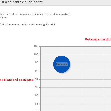
lizia nei centri e nuclei abitati
bile per valore nullo o poco significativo del denominatore
nibile
 del fenomeno rende i valori non significativi
Potenzialità d'u
102
100
98
Piemonte
96
e abitazioni occupate
94
92
90
88