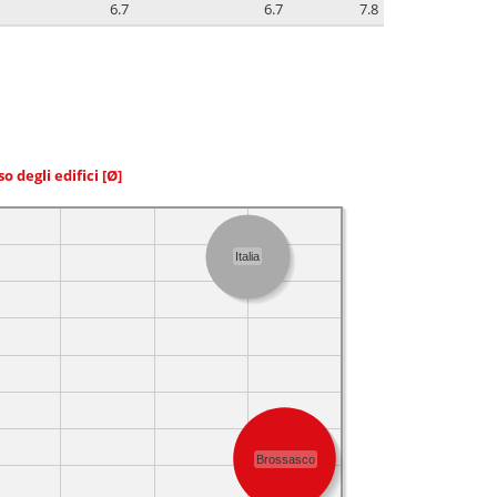
6.7
6.7
7.8
so degli edifici
[Ø]
Italia
Brossasco