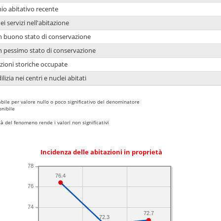
io abitativo recente
ei servizi nell'abitazione
 in buono stato di conservazione
 in pessimo stato di conservazione
azioni storiche occupate
lizia nei centri e nuclei abitati
bile per valore nullo o poco significativo del denominatore
nibile
 del fenomeno rende i valori non significativi
Incidenza delle abitazioni in proprietà
78
76.4
76
74
72.7
72.3