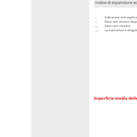
Indice di espansione edi
-
Indicatore non applica
..
Dato non ancora dispo
...
Dato non rilevato
....
La mancanza o esiguità
Superficie media dell