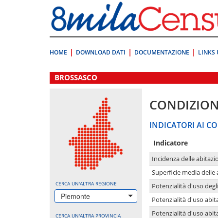
Vai
direttamente
a:
Contenuto
Ricerca
HOME
DOWNLOAD DATI
DOCUMENTAZIONE
LINKS 
.
BROSSASCO
CONDIZION
INDICATORI AI CO
Indicatore
Incidenza delle abitazi
Superficie media delle
CERCA UN'ALTRA REGIONE
Potenzialità d'uso degli
Piemonte
Potenzialità d'uso abita
Potenzialità d'uso abit
CERCA UN'ALTRA PROVINCIA