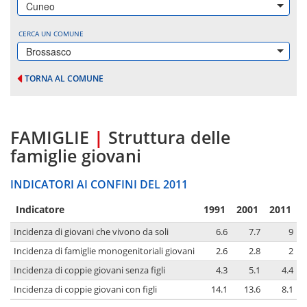
Cuneo
CERCA UN COMUNE
Brossasco
TORNA AL COMUNE
FAMIGLIE
|
Struttura delle
famiglie giovani
INDICATORI AI CONFINI DEL 2011
Indicatore
1991
2001
2011
Incidenza di giovani che vivono da soli
6.6
7.7
9
Incidenza di famiglie monogenitoriali giovani
2.6
2.8
2
Incidenza di coppie giovani senza figli
4.3
5.1
4.4
Incidenza di coppie giovani con figli
14.1
13.6
8.1