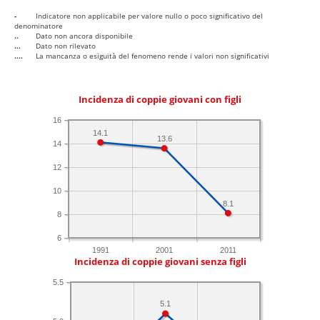
-
Indicatore non applicabile per valore nullo o poco significativo del
denominatore
..
Dato non ancora disponibile
...
Dato non rilevato
....
La mancanza o esiguità del fenomeno rende i valori non significativi
Incidenza di coppie giovani con figli
16
14.1
13.6
14
12
10
8.1
8
6
1991
2001
2011
Incidenza di coppie giovani senza figli
5.5
5.1