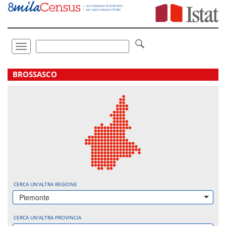
Vai
direttamente
a:
Contenuto
Ricerca
Toggle
navigation
.
BROSSASCO
CERCA UN'ALTRA REGIONE
Piemonte
CERCA UN'ALTRA PROVINCIA