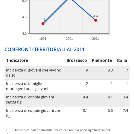
5.0
4.4
4.5
4.3
4.0
1991
2001
2011
CONFRONTI TERRITORIALI AL 2011
Indicatore
Brossasco
Piemonte
Italia
Incidenza di giovani che vivono
9
8.3
7
da soli
Incidenza di famiglie
2
1
1
monogenitoriali giovani
Incidenza di coppie giovani
4.4
4.1
3.4
senza figli
Incidenza di coppie giovani con
8.1
6.6
7.4
figli
-
Indicatore non applicabile per valore nullo o poco significativo del